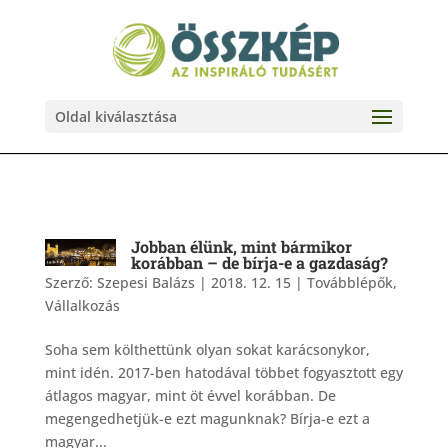
Oldal kiválasztása
Jobban élünk, mint bármikor
korábban – de bírja-e a gazdaság?
Szerző:
Szepesi Balázs
|
2018. 12. 15
|
Továbblépők
,
Vállalkozás
Soha sem költhettünk olyan sokat karácsonykor,
mint idén. 2017-ben hatodával többet fogyasztott egy
átlagos magyar, mint öt évvel korábban. De
megengedhetjük-e ezt magunknak? Bírja-e ezt a
magyar...