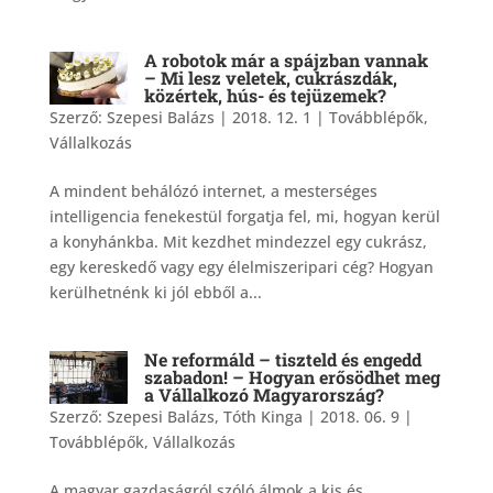
A robotok már a spájzban vannak
– Mi lesz veletek, cukrászdák,
közértek, hús- és tejüzemek?
Szerző:
Szepesi Balázs
|
2018. 12. 1
|
Továbblépők
,
Vállalkozás
A mindent behálózó internet, a mesterséges
intelligencia fenekestül forgatja fel, mi, hogyan kerül
a konyhánkba. Mit kezdhet mindezzel egy cukrász,
egy kereskedő vagy egy élelmiszeripari cég? Hogyan
kerülhetnénk ki jól ebből a...
Ne reformáld – tiszteld és engedd
szabadon! – Hogyan erősödhet meg
a Vállalkozó Magyarország?
Szerző:
Szepesi Balázs, Tóth Kinga
|
2018. 06. 9
|
Továbblépők
,
Vállalkozás
A magyar gazdaságról szóló álmok a kis és