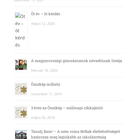
Öt év – öt kérdés
május 12, 2020
A magyarországi gimnáziumok névadóinak listája
február 16, 2020
Összkép műhely
november 11, 2019
3 éves az Összkép – szülinapi cikkajánló
május 25, 2018
Tanulj, fiam! – A nem roma férfiak életlehetőségeit
határozza meg leginkább az iskolázottság