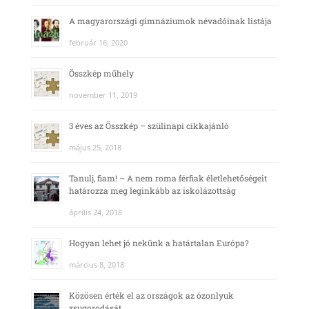
A magyarországi gimnáziumok névadóinak listája
február 16, 2020
Összkép műhely
november 11, 2019
3 éves az Összkép – szülinapi cikkajánló
május 25, 2018
Tanulj, fiam! – A nem roma férfiak életlehetőségeit
határozza meg leginkább az iskolázottság
április 24, 2018
Hogyan lehet jó nekünk a határtalan Európa?
március 8, 2018
Közösen érték el az országok az ózonlyuk
zsugorodását