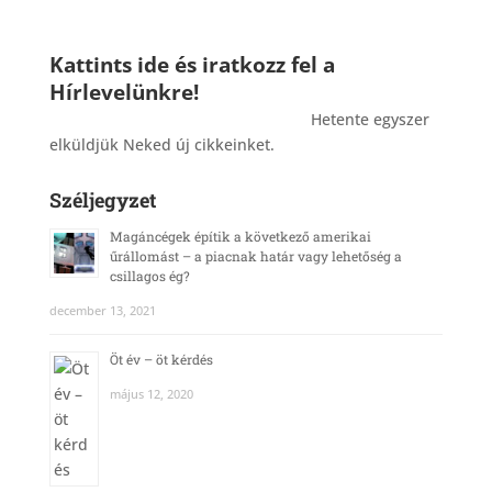
Kattints ide és iratkozz fel a
Hírlevelünkre!
_______________________________________
Hetente egyszer
elküldjük Neked új cikkeinket.
Széljegyzet
Magáncégek építik a következő amerikai
űrállomást – a piacnak határ vagy lehetőség a
csillagos ég?
december 13, 2021
Öt év – öt kérdés
május 12, 2020