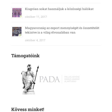
Kiugróan sokat használjuk a közösségi hálókat
október 11, 2017
Magyarország az export mennyiségét és összetételét
tekintve is a világ élvonalában van
október 4, 2017
Támogatóink
Kövess minket!