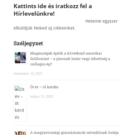
Kattints ide és iratkozz fel a
Hírlevelünkre!
_______________________________________
Hetente egyszer
elküldjük Neked új cikkeinket.
Széljegyzet
Magáncégek építik a következő amerikai
űrállomást – a piacnak határ vagy lehetőség a
csillagos ég?
december 13, 2021
Öt év – öt kérdés
május 12, 2020
A magyarországi gimnáziumok névadóinak listája