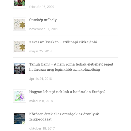
február 16, 2020
Összkép műhely
november 11, 2019
3 éves az Összkép – szülinapi cikkajánló
május 25, 2018
Tanulj, fiam! – A nem roma férfiak életlehetőségeit
határozza meg leginkább az iskolázottság
április 24, 2018
Hogyan lehet jó nekünk a határtalan Európa?
március 8, 2018
Közösen érték el az országok az ózonlyuk
zsugorodását
október 18, 2017