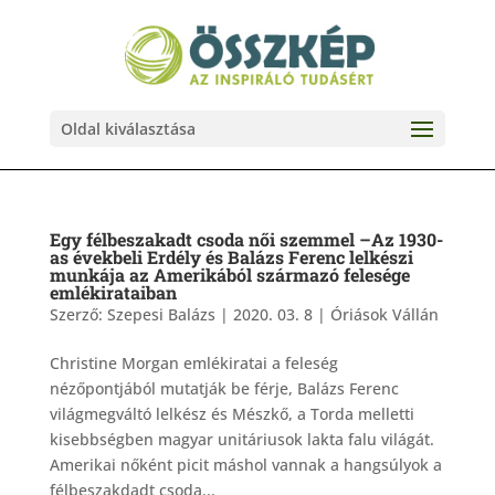
Oldal kiválasztása
Egy félbeszakadt csoda női szemmel –Az 1930-
as évekbeli Erdély és Balázs Ferenc lelkészi
munkája az Amerikából származó felesége
emlékirataiban
Szerző:
Szepesi Balázs
|
2020. 03. 8
|
Óriások Vállán
Christine Morgan emlékiratai a feleség
nézőpontjából mutatják be férje, Balázs Ferenc
világmegváltó lelkész és Mészkő, a Torda melletti
kisebbségben magyar unitáriusok lakta falu világát.
Amerikai nőként picit máshol vannak a hangsúlyok a
félbeszakdadt csoda...