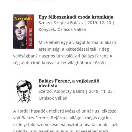
Egy félbeszakadt csoda krónikája
Szerző:
Szepesi Balázs
|
2019. 12. 20
|
Könyvek
,
Óriások Vállán
Mire viheti egy a világot formálni akaró
értelmiségi a kétkedéssel teli, rideg
valóságban? Hasznos útravalót ad Balázs Ferenc A
rög alatt című könyve a két világháború közötti...
Balázs Ferenc, a vajkészítő
idealista
Szerző:
Ablonczy Bálint
|
2018. 11. 23
|
Óriások Vállán
A Tordai hasadék melletti Mészkő unitárius lelkésze
volt Balázs Ferenc. Bejárta a világot, mégis egy kis
erdélyi falu szervezését választotta hivatásának – azt
vallotta, ami helyben működik, az vezethet igazi