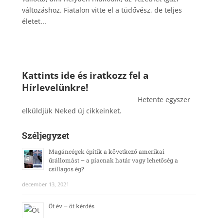
változáshoz. Fiatalon vitte el a tüdővész, de teljes
életet...
Kattints ide és iratkozz fel a
Hírlevelünkre!
_______________________________________
Hetente egyszer
elküldjük Neked új cikkeinket.
Széljegyzet
Magáncégek építik a következő amerikai
űrállomást – a piacnak határ vagy lehetőség a
csillagos ég?
december 13, 2021
Öt év – öt kérdés