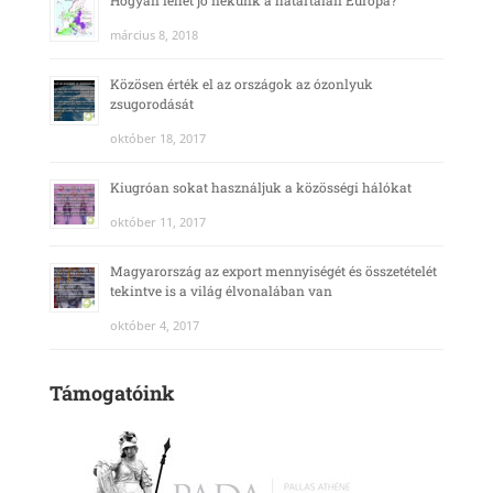
Hogyan lehet jó nekünk a határtalan Európa?
március 8, 2018
Közösen érték el az országok az ózonlyuk
zsugorodását
október 18, 2017
Kiugróan sokat használjuk a közösségi hálókat
október 11, 2017
Magyarország az export mennyiségét és összetételét
tekintve is a világ élvonalában van
október 4, 2017
Támogatóink