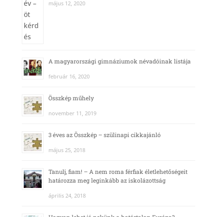
május 12, 2020
A magyarországi gimnáziumok névadóinak listája
február 16, 2020
Összkép műhely
november 11, 2019
3 éves az Összkép – szülinapi cikkajánló
május 25, 2018
Tanulj, fiam! – A nem roma férfiak életlehetőségeit
határozza meg leginkább az iskolázottság
április 24, 2018