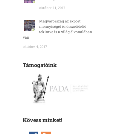
október 11, 2017
Magyarország az export
mennyiségét és összetételét
tekintve is a világ élvonalában
van
október 4, 2017
Támogatóink
Kövess minket!