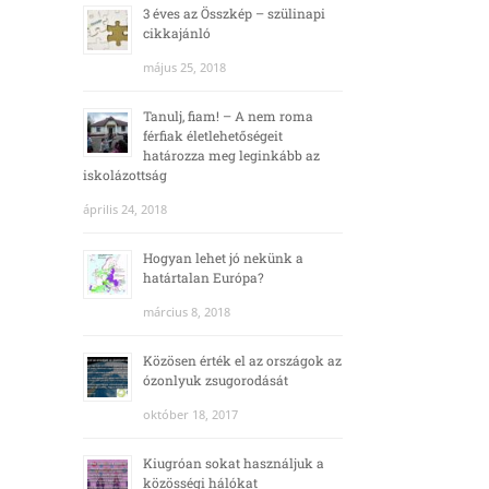
3 éves az Összkép – szülinapi
cikkajánló
május 25, 2018
Tanulj, fiam! – A nem roma
férfiak életlehetőségeit
határozza meg leginkább az
iskolázottság
április 24, 2018
Hogyan lehet jó nekünk a
határtalan Európa?
március 8, 2018
Közösen érték el az országok az
ózonlyuk zsugorodását
október 18, 2017
Kiugróan sokat használjuk a
közösségi hálókat