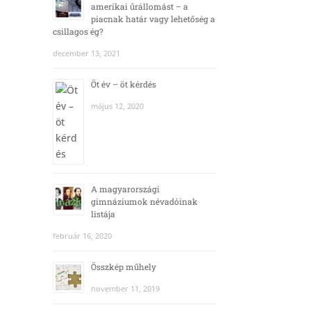
amerikai űrállomást – a
piacnak határ vagy lehetőség a
csillagos ég?
december 13, 2021
Öt év – öt kérdés
május 12, 2020
A magyarországi
gimnáziumok névadóinak
listája
február 16, 2020
Összkép műhely
november 11, 2019