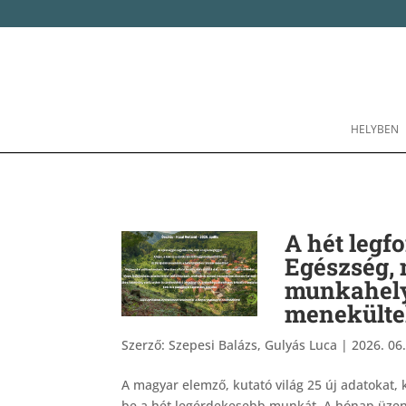
HELYBEN
A hét legf
Egészség, 
munkahely
menekült
Szerző:
Szepesi Balázs, Gulyás Luca
|
2026. 06.
A magyar elemző, kutató világ 25 új adatokat
be a hét legérdekesebb munkát. A hónap üzene