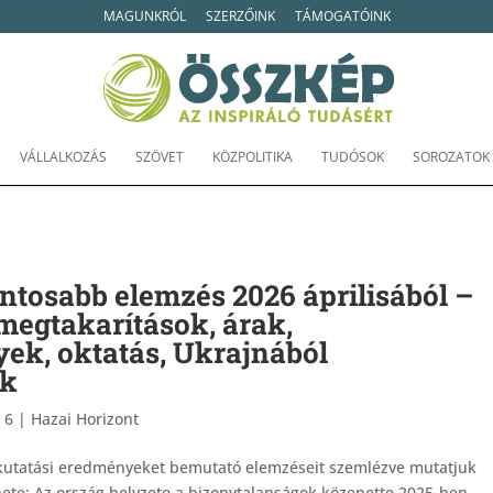
MAGUNKRÓL
SZERZŐINK
TÁMOGATÓINK
VÁLLALKOZÁS
SZÖVET
KÖZPOLITIKA
TUDÓSOK
SOROZATOK
ontosabb elemzés 2026 áprilisából –
megtakarítások, árak,
ek, oktatás, Ukrajnából
ek
 6
|
Hazai Horizont
, kutatási eredményeket bemutató elemzéseit szemlézve mutatjuk
te: Az ország helyzete a bizonytalanságok közepette 2025-ben