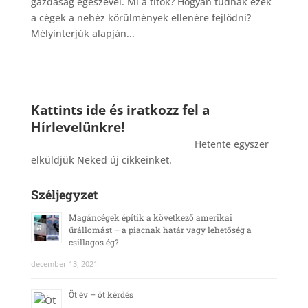
gazdaság egészével. Mi a titok? Hogyan tudnak ezek
a cégek a nehéz körülmények ellenére fejlődni?
Mélyinterjúk alapján...
Kattints ide és iratkozz fel a
Hírlevelünkre!
_______________________________________
Hetente egyszer
elküldjük Neked új cikkeinket.
Széljegyzet
Magáncégek építik a következő amerikai
űrállomást – a piacnak határ vagy lehetőség a
csillagos ég?
december 13, 2021
Öt év – öt kérdés