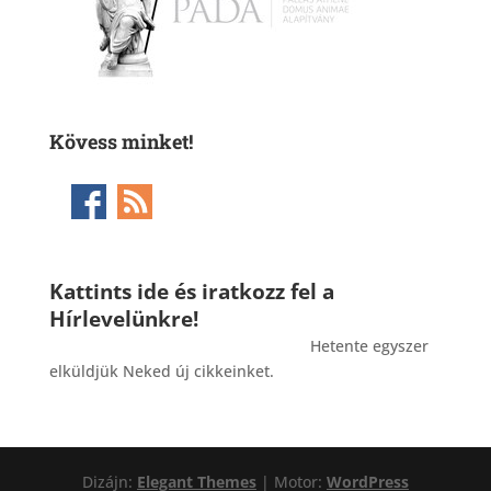
Kövess minket!
Kattints ide és iratkozz fel a
Hírlevelünkre!
_______________________________________
Hetente egyszer
elküldjük Neked új cikkeinket.
Dizájn:
Elegant Themes
| Motor:
WordPress