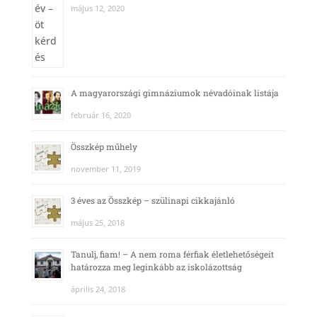
május 12, 2020
A magyarországi gimnáziumok névadóinak listája
február 16, 2020
Összkép műhely
november 11, 2019
3 éves az Összkép – szülinapi cikkajánló
május 25, 2018
Tanulj, fiam! – A nem roma férfiak életlehetőségeit
határozza meg leginkább az iskolázottság
április 24, 2018