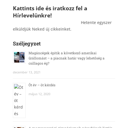
Kattints ide és iratkozz fel a
Hírlevelünkre!
_______________________________________
Hetente egyszer
elküldjük Neked új cikkeinket.
Széljegyzet
Magáncégek építik a következő amerikai
űrállomást – a piacnak határ vagy lehetőség a
csillagos ég?
december 13, 2021
Öt év – öt kérdés
május 12, 2020