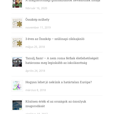
A magyarországi gimnáziumok névadóinak listája
február 16, 2020
Összkép műhely
november 11, 2019
3 éves az Összkép – szülinapi cikkajánló
május 25, 2018
Tanulj, fiam! – A nem roma férfiak életlehetőségeit
határozza meg leginkább az iskolázottság
április 24, 2018
Hogyan lehet jó nekünk a határtalan Európa?
március 8, 2018
Közösen érték el az országok az ózonlyuk
zsugorodását
október 18, 2017