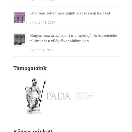
Kiugróan sokat használjuk a közösségi hálókat
október 11, 2017
Magyarország az export mennyiségét és összetételét
tekintve is a világ élvonalában van
október 4, 2017
Támogatóink
Kövess minket!