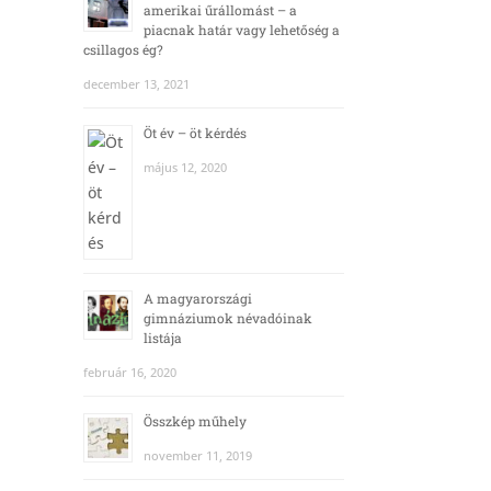
amerikai űrállomást – a
piacnak határ vagy lehetőség a
csillagos ég?
december 13, 2021
Öt év – öt kérdés
május 12, 2020
A magyarországi
gimnáziumok névadóinak
listája
február 16, 2020
Összkép műhely
november 11, 2019