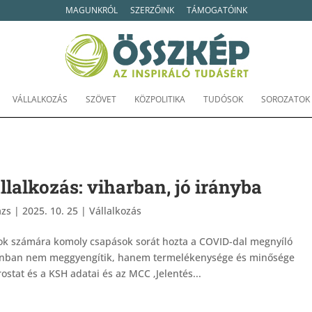
MAGUNKRÓL
SZERZŐINK
TÁMOGATÓINK
VÁLLALKOZÁS
SZÖVET
KÖZPOLITIKA
TUDÓSOK
SOROZATOK
lalkozás: viharban, jó irányba
ázs
|
2025. 10. 25
|
Vállalkozás
sok számára komoly csapások sorát hozta a COVID-dal megnyíló
zonban nem meggyengítik, hanem termelékenysége és minősége
ostat és a KSH adatai és az MCC ‚Jelentés...