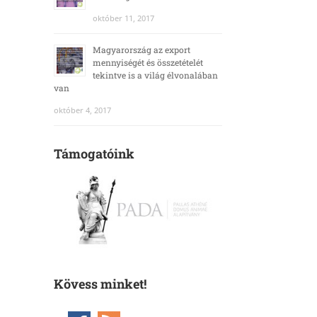
október 11, 2017
Magyarország az export
mennyiségét és összetételét
tekintve is a világ élvonalában
van
október 4, 2017
Támogatóink
Kövess minket!