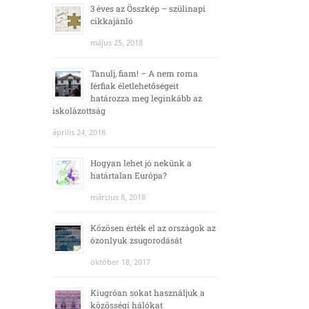
3 éves az Összkép – szülinapi
cikkajánló
május 25, 2018
Tanulj, fiam! – A nem roma
férfiak életlehetőségeit
határozza meg leginkább az
iskolázottság
április 24, 2018
Hogyan lehet jó nekünk a
határtalan Európa?
március 8, 2018
Közösen érték el az országok az
ózonlyuk zsugorodását
október 18, 2017
Kiugróan sokat használjuk a
közösségi hálókat