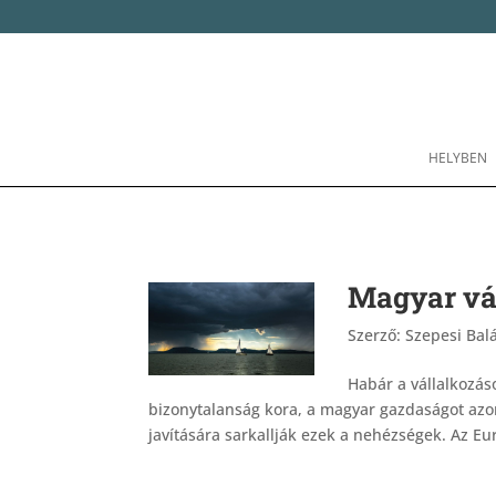
HELYBEN
Magyar vál
Szerző:
Szepesi Bal
Habár a vállalkozá
bizonytalanság kora, a magyar gazdaságot a
javítására sarkallják ezek a nehézségek. Az Eur