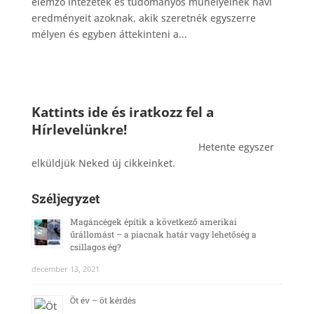
elemző intézetek és tudományos műhelyeinek havi
eredményeit azoknak, akik szeretnék egyszerre
mélyen és egyben áttekinteni a...
Kattints ide és iratkozz fel a
Hírlevelünkre!
_______________________________________
Hetente egyszer
elküldjük Neked új cikkeinket.
Széljegyzet
Magáncégek építik a következő amerikai
űrállomást – a piacnak határ vagy lehetőség a
csillagos ég?
december 13, 2021
Öt év – öt kérdés