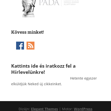
Kövess minket!
Kattints ide és iratkozz fel a
Hírlevelünkre!
_______________________________________
Hetente egyszer
elküldjük Neked új cikkeinket.
Dizájn:
Elegant Themes
| Motor:
WordPress