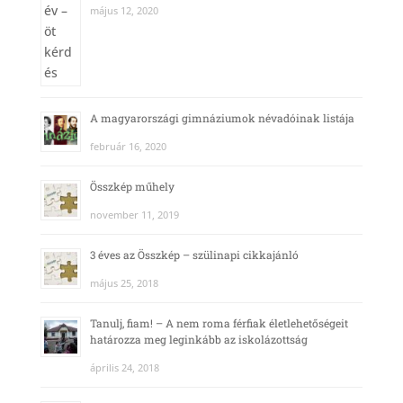
május 12, 2020
A magyarországi gimnáziumok névadóinak listája
február 16, 2020
Összkép műhely
november 11, 2019
3 éves az Összkép – szülinapi cikkajánló
május 25, 2018
Tanulj, fiam! – A nem roma férfiak életlehetőségeit
határozza meg leginkább az iskolázottság
április 24, 2018