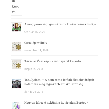
A magyarországi gimnáziumok névadóinak listája
február 16, 2020
Összkép műhely
november 11, 2019
3 éves az Összkép – szülinapi cikkajánló
május 25, 2018
Tanulj, fiam! – A nem roma férfiak életlehetőségeit
határozza meg leginkább az iskolázottság
április 24, 2018
Hogyan lehet jó nekünk a határtalan Európa?