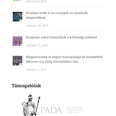
március 8, 2018
Közösen érték el az országok az ózonlyuk
zsugorodását
október 18, 2017
Kiugróan sokat használjuk a közösségi hálókat
október 11, 2017
Magyarország az export mennyiségét és összetételét
tekintve is a világ élvonalában van
október 4, 2017
Támogatóink