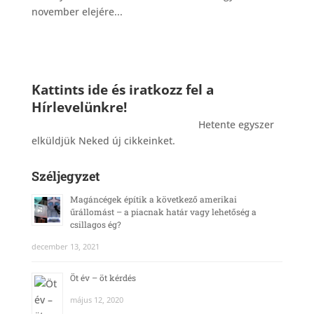
november elejére...
Kattints ide és iratkozz fel a
Hírlevelünkre!
_______________________________________
Hetente egyszer
elküldjük Neked új cikkeinket.
Széljegyzet
Magáncégek építik a következő amerikai
űrállomást – a piacnak határ vagy lehetőség a
csillagos ég?
december 13, 2021
Öt év – öt kérdés
május 12, 2020