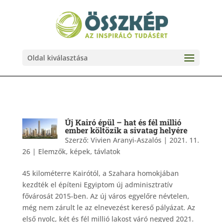
Oldal kiválasztása
Új Kairó épül – hat és fél millió
ember költözik a sivatag helyére
Szerző:
Vivien Aranyi-Aszalós
|
2021. 11.
26
|
Elemzők, képek, távlatok
45 kilométerre Kairótól, a Szahara homokjában
kezdték el építeni Egyiptom új adminisztratív
fővárosát 2015-ben. Az új város egyelőre névtelen,
még nem zárult le az elnevezést kereső pályázat. Az
első nyolc, két és fél millió lakost váró negyed 2021.