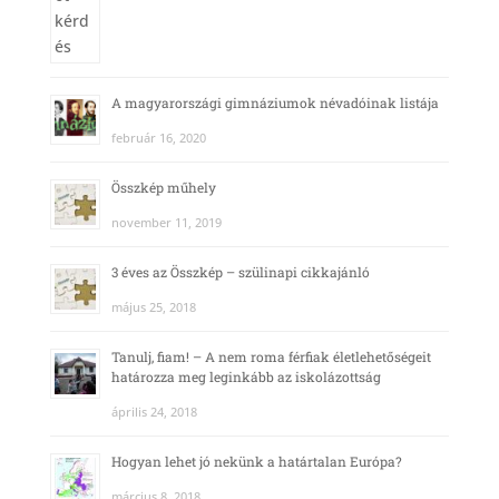
A magyarországi gimnáziumok névadóinak listája
február 16, 2020
Összkép műhely
november 11, 2019
3 éves az Összkép – szülinapi cikkajánló
május 25, 2018
Tanulj, fiam! – A nem roma férfiak életlehetőségeit
határozza meg leginkább az iskolázottság
április 24, 2018
Hogyan lehet jó nekünk a határtalan Európa?
március 8, 2018