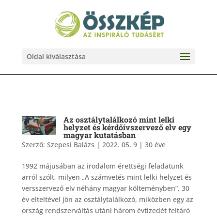
Oldal kiválasztása
Az osztálytalálkozó mint lelki
helyzet és kérdőívszervező elv egy
magyar kutatásban
Szerző:
Szepesi Balázs
|
2022. 05. 9
|
30 éve
1992 májusában az irodalom érettségi feladatunk
arról szólt, milyen „A számvetés mint lelki helyzet és
versszervező elv néhány magyar költeményben”. 30
év elteltével jön az osztálytalálkozó, miközben egy az
ország rendszerváltás utáni három évtizedét feltáró