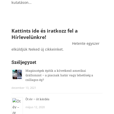
kutatáson...
Kattints ide és iratkozz fel a
Hírlevelünkre!
_______________________________________
Hetente egyszer
elküldjük Neked új cikkeinket.
Széljegyzet
Magáncégek építik a következő amerikai
űrállomást – a piacnak határ vagy lehetőség a
csillagos ég?
december 13, 2021
Öt év – öt kérdés
május 12, 2020