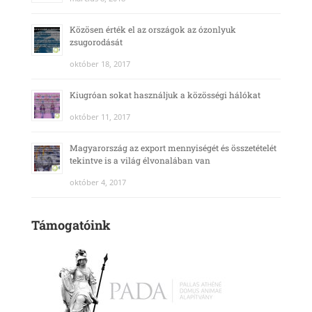
Közösen érték el az országok az ózonlyuk
zsugorodását
október 18, 2017
Kiugróan sokat használjuk a közösségi hálókat
október 11, 2017
Magyarország az export mennyiségét és összetételét
tekintve is a világ élvonalában van
október 4, 2017
Támogatóink