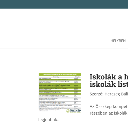
HELYBEN
Iskolák a h
iskolák lis
Szerző:
Herczeg Báli
Az Összkép kompete
részében az iskolák 
legjobbak...