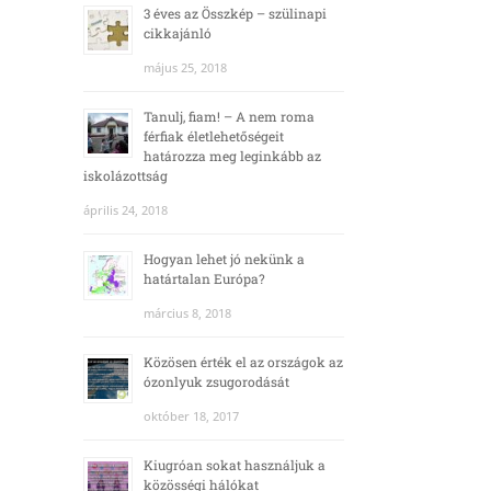
3 éves az Összkép – szülinapi
cikkajánló
május 25, 2018
Tanulj, fiam! – A nem roma
férfiak életlehetőségeit
határozza meg leginkább az
iskolázottság
április 24, 2018
Hogyan lehet jó nekünk a
határtalan Európa?
március 8, 2018
Közösen érték el az országok az
ózonlyuk zsugorodását
október 18, 2017
Kiugróan sokat használjuk a
közösségi hálókat