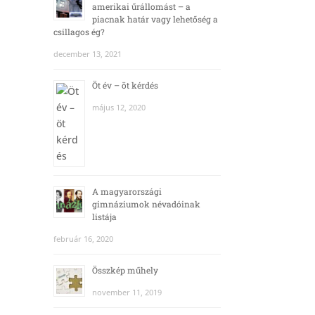
amerikai űrállomást – a
piacnak határ vagy lehetőség a
csillagos ég?
december 13, 2021
Öt év – öt kérdés
május 12, 2020
A magyarországi
gimnáziumok névadóinak
listája
február 16, 2020
Összkép műhely
november 11, 2019