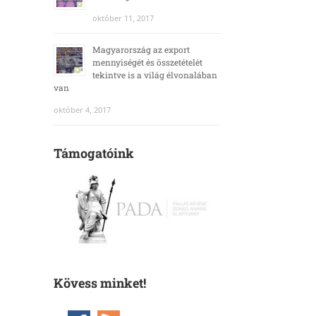
október 11, 2017
Magyarország az export
mennyiségét és összetételét
tekintve is a világ élvonalában
van
október 4, 2017
Támogatóink
Kövess minket!