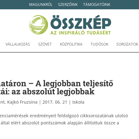
MAGUNKRÓL
SZERZŐINK
TÁMOGATÓINK
VÁLLALKOZÁS
SZÖVET
KÖZPOLITIKA
TUDÓSOK
SOROZATOK
atáron – A legjobban teljesítő
tái: az abszolút legjobbak
nt, Kajkó Fruzsina
|
2017. 06. 21
|
Iskola
nciamérések eredményeit feldolgozó cikksorozatának utolsó
által elért abszolút pontszámok alapján állítottuk össze a