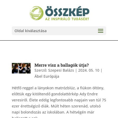
Oldal kiválasztása
Merre visz a ballagók útja?
Szerző:
Szepesi Balázs
|
2024. 05. 10
|
Ábel Európája
Hétfő reggel a lányokon matrózblúz, a fiúkon öltöny,
előttük egy kitöltendő gondolattérkép Ady Endre
veresiről. Élete eddig legfontosabb napjain van túl 75
ezer érettségiző diák. Múlt héten szerenád, utolsó
napi bolondozás az iskolában. A hétvégén már