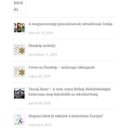
A magyarországi gimnáziumok névadóinak listája
február 16, 2020
Összkép műhely
november 11, 2019
3 éves az Összkép – szülinapi cikkajánló
május 25, 2018
Tanulj, fiam! – A nem roma férfiak életlehetőségeit
határozza meg leginkább az iskolázottság
április 24, 2018
Hogyan lehet jó nekünk a határtalan Európa?
március 8, 2018