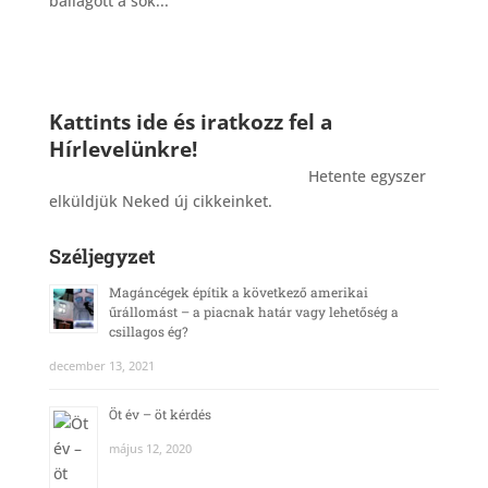
ballagott a sok...
Kattints ide és iratkozz fel a
Hírlevelünkre!
_______________________________________
Hetente egyszer
elküldjük Neked új cikkeinket.
Széljegyzet
Magáncégek építik a következő amerikai
űrállomást – a piacnak határ vagy lehetőség a
csillagos ég?
december 13, 2021
Öt év – öt kérdés
május 12, 2020