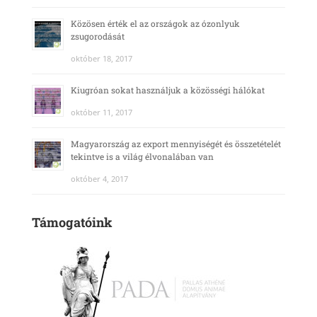
Közösen érték el az országok az ózonlyuk
zsugorodását
október 18, 2017
Kiugróan sokat használjuk a közösségi hálókat
október 11, 2017
Magyarország az export mennyiségét és összetételét
tekintve is a világ élvonalában van
október 4, 2017
Támogatóink