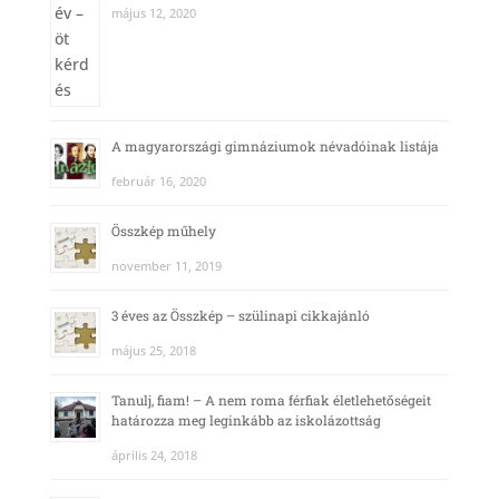
május 12, 2020
A magyarországi gimnáziumok névadóinak listája
február 16, 2020
Összkép műhely
november 11, 2019
3 éves az Összkép – szülinapi cikkajánló
május 25, 2018
Tanulj, fiam! – A nem roma férfiak életlehetőségeit
határozza meg leginkább az iskolázottság
április 24, 2018