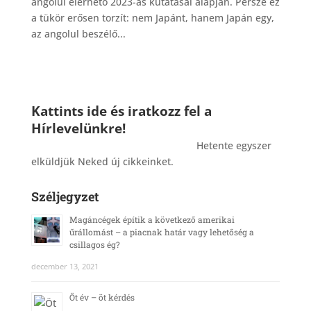
angolul elérhető 2023-as kutatásai alapján. Persze ez
a tükör erősen torzít: nem Japánt, hanem Japán egy,
az angolul beszélő...
Kattints ide és iratkozz fel a
Hírlevelünkre!
_______________________________________
Hetente egyszer
elküldjük Neked új cikkeinket.
Széljegyzet
Magáncégek építik a következő amerikai
űrállomást – a piacnak határ vagy lehetőség a
csillagos ég?
december 13, 2021
Öt év – öt kérdés