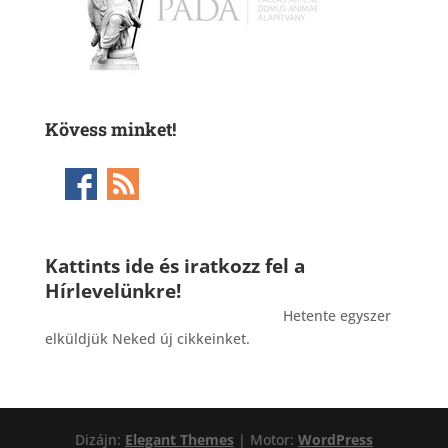
Kövess minket!
Kattints ide és iratkozz fel a
Hírlevelünkre!
_______________________________________
Hetente egyszer
elküldjük Neked új cikkeinket.
Dizájn:
Elegant Themes
| Motor:
WordPress