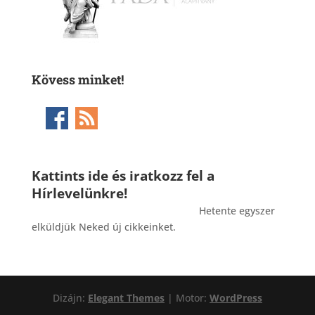
Kövess minket!
Kattints ide és iratkozz fel a
Hírlevelünkre!
_______________________________________
Hetente egyszer
elküldjük Neked új cikkeinket.
Dizájn:
Elegant Themes
| Motor:
WordPress