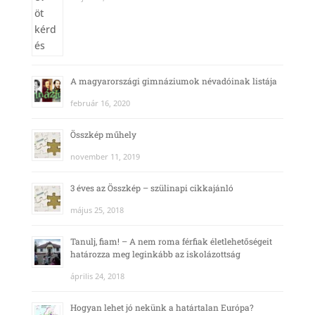
A magyarországi gimnáziumok névadóinak listája
február 16, 2020
Összkép műhely
november 11, 2019
3 éves az Összkép – szülinapi cikkajánló
május 25, 2018
Tanulj, fiam! – A nem roma férfiak életlehetőségeit
határozza meg leginkább az iskolázottság
április 24, 2018
Hogyan lehet jó nekünk a határtalan Európa?