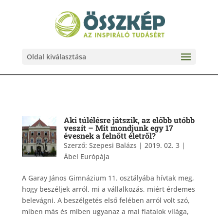
Oldal kiválasztása
Aki túlélésre játszik, az előbb utóbb
veszít – Mit mondjunk egy 17
évesnek a felnőtt életről?
Szerző:
Szepesi Balázs
|
2019. 02. 3
|
Ábel Európája
A Garay János Gimnázium 11. osztályába hívtak meg,
hogy beszéljek arról, mi a vállalkozás, miért érdemes
belevágni. A beszélgetés első felében arról volt szó,
miben más és miben ugyanaz a mai fiatalok világa,