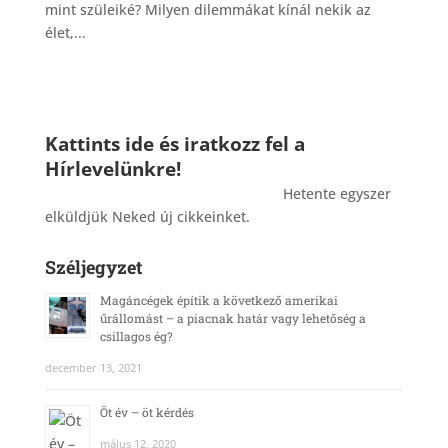
mint szüleiké? Milyen dilemmákat kínál nekik az
élet,...
Kattints ide és iratkozz fel a
Hírlevelünkre!
_______________________________________
Hetente egyszer
elküldjük Neked új cikkeinket.
Széljegyzet
Magáncégek építik a következő amerikai
űrállomást – a piacnak határ vagy lehetőség a
csillagos ég?
december 13, 2021
Öt év – öt kérdés
május 12, 2020