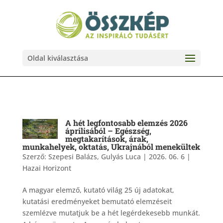
Oldal kiválasztása
A hét legfontosabb elemzés 2026
áprilisából – Egészség,
megtakarítások, árak,
munkahelyek, oktatás, Ukrajnából menekültek
Szerző:
Szepesi Balázs, Gulyás Luca
|
2026. 06. 6
|
Hazai Horizont
A magyar elemző, kutató világ 25 új adatokat,
kutatási eredményeket bemutató elemzéseit
szemlézve mutatjuk be a hét legérdekesebb munkát.