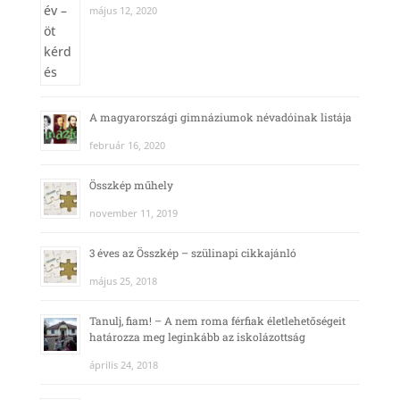
május 12, 2020
A magyarországi gimnáziumok névadóinak listája
február 16, 2020
Összkép műhely
november 11, 2019
3 éves az Összkép – szülinapi cikkajánló
május 25, 2018
Tanulj, fiam! – A nem roma férfiak életlehetőségeit
határozza meg leginkább az iskolázottság
április 24, 2018