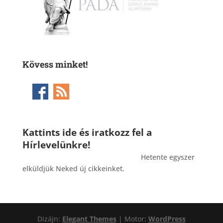
Kövess minket!
Kattints ide és iratkozz fel a
Hírlevelünkre!
_______________________________________
Hetente egyszer
elküldjük Neked új cikkeinket.
Dizájn:
Elegant Themes
| Motor:
WordPress