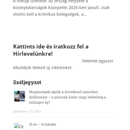
A hónap üzenete: Az ország helyzete a
bizonytalanságok közepette 2025-ben javult, csak
viselni kell a krónikus betegségek, a...
Kattints ide és iratkozz fel a
Hírlevelünkre!
_______________________________________
Hetente egyszer
elküldjük Neked új cikkeinket.
Széljegyzet
Magáncégek építik a következő amerikai
űrállomást – a piacnak határ vagy lehetőség a
csillagos ég?
december 13, 2021
Öt év – öt kérdés