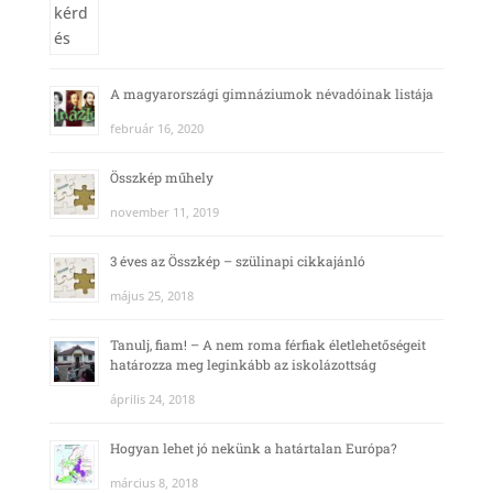
A magyarországi gimnáziumok névadóinak listája
február 16, 2020
Összkép műhely
november 11, 2019
3 éves az Összkép – szülinapi cikkajánló
május 25, 2018
Tanulj, fiam! – A nem roma férfiak életlehetőségeit
határozza meg leginkább az iskolázottság
április 24, 2018
Hogyan lehet jó nekünk a határtalan Európa?
március 8, 2018