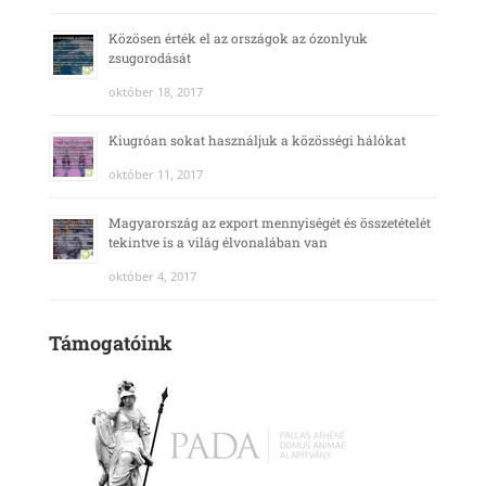
Közösen érték el az országok az ózonlyuk
zsugorodását
október 18, 2017
Kiugróan sokat használjuk a közösségi hálókat
október 11, 2017
Magyarország az export mennyiségét és összetételét
tekintve is a világ élvonalában van
október 4, 2017
Támogatóink