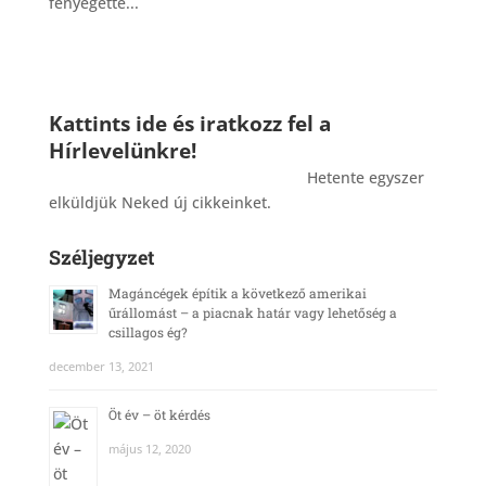
fenyegette...
Kattints ide és iratkozz fel a
Hírlevelünkre!
_______________________________________
Hetente egyszer
elküldjük Neked új cikkeinket.
Széljegyzet
Magáncégek építik a következő amerikai
űrállomást – a piacnak határ vagy lehetőség a
csillagos ég?
december 13, 2021
Öt év – öt kérdés
május 12, 2020