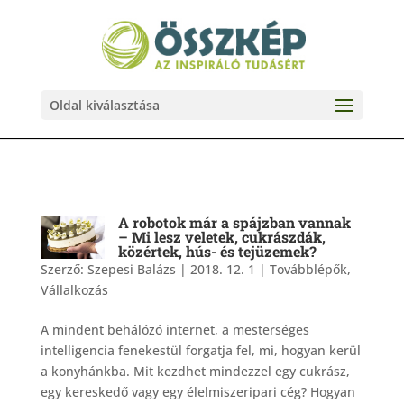
Oldal kiválasztása
A robotok már a spájzban vannak
– Mi lesz veletek, cukrászdák,
közértek, hús- és tejüzemek?
Szerző:
Szepesi Balázs
|
2018. 12. 1
|
Továbblépők
,
Vállalkozás
A mindent behálózó internet, a mesterséges
intelligencia fenekestül forgatja fel, mi, hogyan kerül
a konyhánkba. Mit kezdhet mindezzel egy cukrász,
egy kereskedő vagy egy élelmiszeripari cég? Hogyan