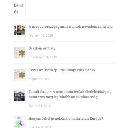
A magyarországi gimnáziumok névadóinak listája
február 16, 2020
Összkép műhely
november 11, 2019
3 éves az Összkép – szülinapi cikkajánló
május 25, 2018
Tanulj, fiam! – A nem roma férfiak életlehetőségeit
határozza meg leginkább az iskolázottság
április 24, 2018
Hogyan lehet jó nekünk a határtalan Európa?
március 8, 2018