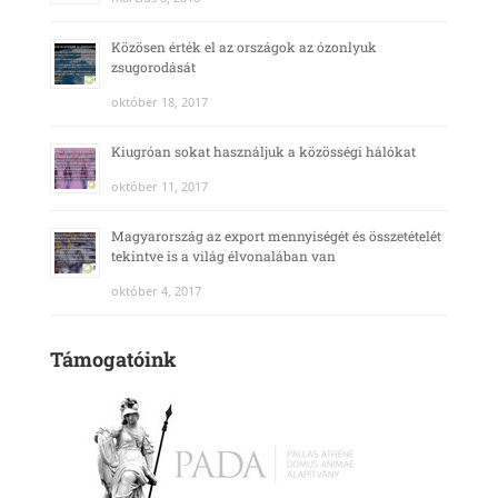
Közösen érték el az országok az ózonlyuk
zsugorodását
október 18, 2017
Kiugróan sokat használjuk a közösségi hálókat
október 11, 2017
Magyarország az export mennyiségét és összetételét
tekintve is a világ élvonalában van
október 4, 2017
Támogatóink