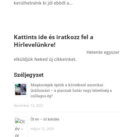
kerülhetnénk ki jól ebből a...
Kattints ide és iratkozz fel a
Hírlevelünkre!
_______________________________________
Hetente egyszer
elküldjük Neked új cikkeinket.
Széljegyzet
Magáncégek építik a következő amerikai
űrállomást – a piacnak határ vagy lehetőség a
csillagos ég?
december 13, 2021
Öt év – öt kérdés
május 12, 2020