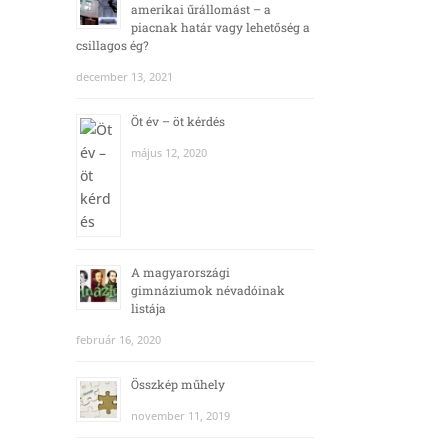
amerikai űrállomást – a
piacnak határ vagy lehetőség a
csillagos ég?
december 13, 2021
Öt év – öt kérdés
május 12, 2020
A magyarországi
gimnáziumok névadóinak
listája
február 16, 2020
Összkép műhely
november 11, 2019