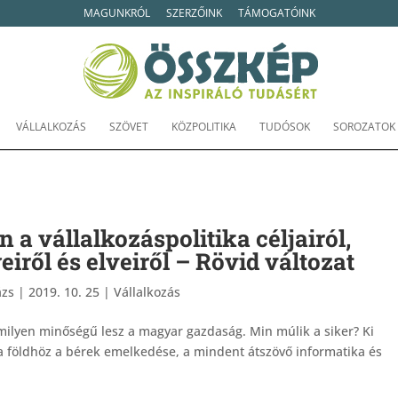
MAGUNKRÓL
SZERZŐINK
TÁMOGATÓINK
VÁLLALKOZÁS
SZÖVET
KÖZPOLITIKA
TUDÓSOK
SOROZATOK
 a vállalkozáspolitika céljairól,
iről és elveiről – Rövid változat
ázs
|
2019. 10. 25
|
Vállalkozás
 milyen minőségű lesz a magyar gazdaság. Min múlik a siker? Ki
gja földhöz a bérek emelkedése, a mindent átszövő informatika és