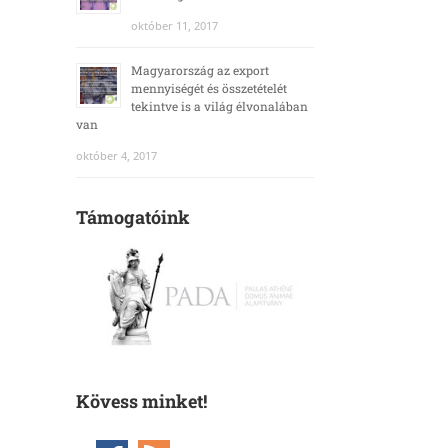
október 11, 2017
Magyarország az export
mennyiségét és összetételét
tekintve is a világ élvonalában
van
október 4, 2017
Támogatóink
Kövess minket!