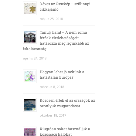
3 éves az Összkép – szülinapi
cikkajánló
május 25, 2018
Tanulj, fiam! – A nem roma
férfiak életlehetőségeit
határozza meg leginkább az
iskolázottság
április 24, 2018
Hogyan lehet jó nekünk a
határtalan Európa?
március 8, 2018
Közösen érték el az országok az
ózonlyuk zsugorodását
október 18, 2017
Kiugróan sokat használjuk a
közösségi hálókat