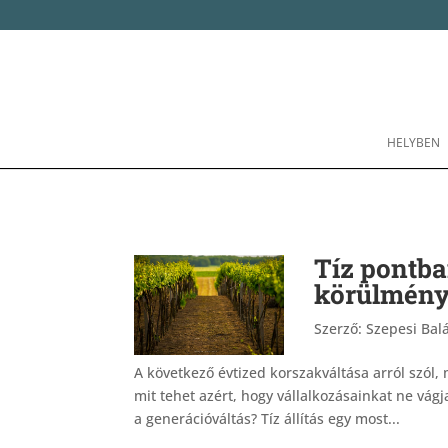
HELYBEN
Tíz pontban
körülménye
Szerző:
Szepesi Bal
A következő évtized korszakváltása arról szól,
mit tehet azért, hogy vállalkozásainkat ne vá
a generációváltás? Tíz állítás egy most...