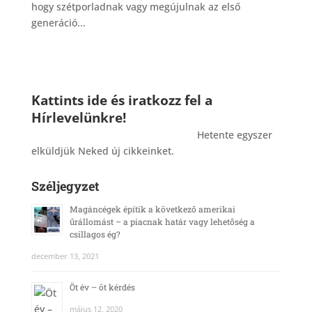
hogy szétporladnak vagy megújulnak az első
generáció...
Kattints ide és iratkozz fel a
Hírlevelünkre!
_______________________________________
Hetente egyszer
elküldjük Neked új cikkeinket.
Széljegyzet
Magáncégek építik a következő amerikai
űrállomást – a piacnak határ vagy lehetőség a
csillagos ég?
december 13, 2021
Öt év – öt kérdés
május 12, 2020