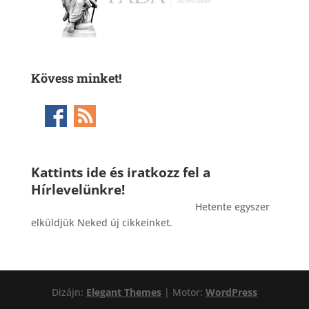
Kövess minket!
Kattints ide és iratkozz fel a
Hírlevelünkre!
_______________________________________
Hetente egyszer
elküldjük Neked új cikkeinket.
Dizájn:
Elegant Themes
| Motor:
WordPress