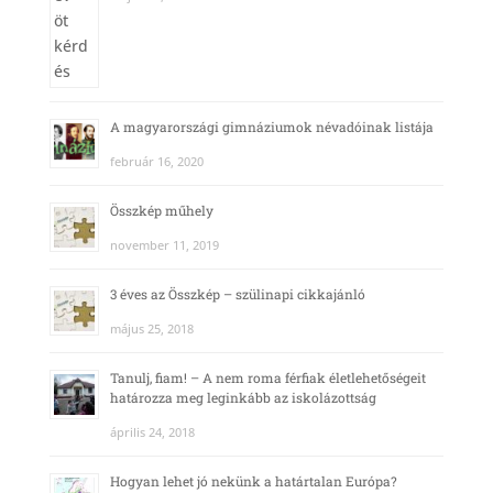
A magyarországi gimnáziumok névadóinak listája
február 16, 2020
Összkép műhely
november 11, 2019
3 éves az Összkép – szülinapi cikkajánló
május 25, 2018
Tanulj, fiam! – A nem roma férfiak életlehetőségeit
határozza meg leginkább az iskolázottság
április 24, 2018
Hogyan lehet jó nekünk a határtalan Európa?