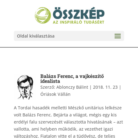
Oldal kiválasztása
Balázs Ferenc, a vajkészítő
idealista
Szerző:
Ablonczy Bálint
|
2018. 11. 23
|
Óriások Vállán
A Tordai hasadék melletti Mészkő unitárius lelkésze
volt Balázs Ferenc. Bejárta a világot, mégis egy kis
erdélyi falu szervezését választotta hivatásának – azt
vallotta, ami helyben működik, az vezethet igazi
változáshoz. Fiatalon vitte el a tüdővész, de teljes