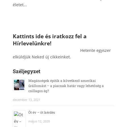
életet...
Kattints ide és iratkozz fel a
Hírlevelünkre!
_______________________________________
Hetente egyszer
elküldjük Neked új cikkeinket.
Széljegyzet
Magáncégek építik a következő amerikai
űrállomást – a piacnak határ vagy lehetőség a
csillagos ég?
december 13, 2021
Öt év – öt kérdés
május 12, 2020