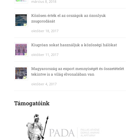
március 8, 2018
Közösen érték el az országok az ózonlyuk
zsugorodását
október 18, 2017
Kiugróan sokat használjuk a közösségi hálókat
október 11, 2017
Magyarország az export mennyiségét és összetételét
tekintve is a világ élvonalában van
október 4, 2017
Támogatóink