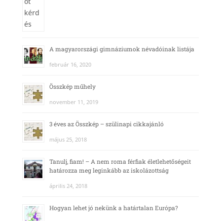
A magyarországi gimnáziumok névadóinak listája
február 16, 2020
Összkép műhely
november 11, 2019
3 éves az Összkép – szülinapi cikkajánló
május 25, 2018
Tanulj, fiam! – A nem roma férfiak életlehetőségeit
határozza meg leginkább az iskolázottság
április 24, 2018
Hogyan lehet jó nekünk a határtalan Európa?