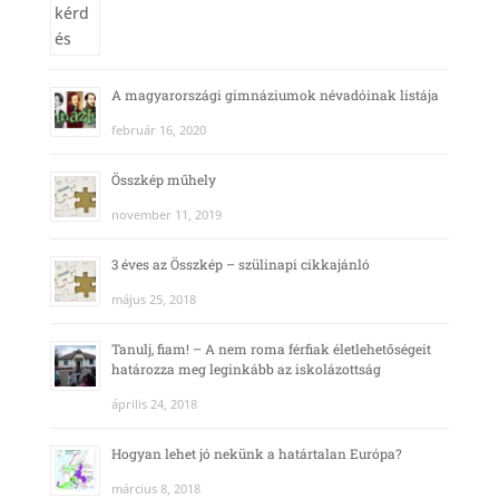
A magyarországi gimnáziumok névadóinak listája
február 16, 2020
Összkép műhely
november 11, 2019
3 éves az Összkép – szülinapi cikkajánló
május 25, 2018
Tanulj, fiam! – A nem roma férfiak életlehetőségeit
határozza meg leginkább az iskolázottság
április 24, 2018
Hogyan lehet jó nekünk a határtalan Európa?
március 8, 2018