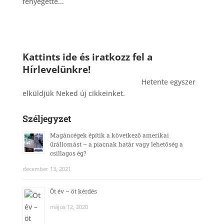
fenyegette...
Kattints ide és iratkozz fel a
Hírlevelünkre!
_______________________________________
Hetente egyszer
elküldjük Neked új cikkeinket.
Széljegyzet
Magáncégek építik a következő amerikai
űrállomást – a piacnak határ vagy lehetőség a
csillagos ég?
december 13, 2021
Öt év – öt kérdés
május 12, 2020