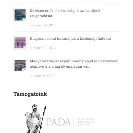
Közösen érték el az országok az ózonlyuk
zsugorodását
október 18, 2017
Kiugróan sokat használjuk a közösségi hálókat
október 11, 2017
Magyarország az export mennyiségét és összetételét
tekintve is a világ élvonalában van
október 4, 2017
Támogatóink