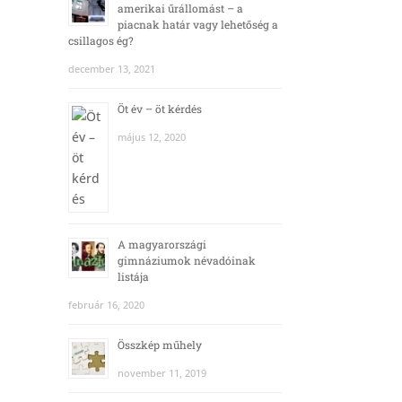
amerikai űrállomást – a
piacnak határ vagy lehetőség a
csillagos ég?
december 13, 2021
Öt év – öt kérdés
május 12, 2020
A magyarországi
gimnáziumok névadóinak
listája
február 16, 2020
Összkép műhely
november 11, 2019