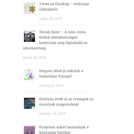
3 éves az Összkép – szülinapi
cikkajánló
május 25, 2018
Tanulj, fiam! – A nem roma
férfiak életlehetőségeit
határozza meg leginkább az
iskolázottság
április 24, 2018
Hogyan lehet jó nekünk a
határtalan Európa?
március 8, 2018
Közösen érték el az országok az
ózonlyuk zsugorodását
október 18, 2017
Kiugróan sokat használjuk a
közösségi hálókat