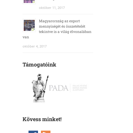
október 11, 2017
Magyarország az export
mennyiségét és összetételét
tekintve is a világ élvonalában
van
október 4, 2017
Támogatóink
Kövess minket!