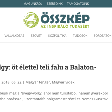
MAGUNKRÓL
SZERZŐINK
TÁMOGATÓINK
VÁLLALKOZÁS
SZÖVET
KÖZPOLITIKA
TUDÓSOK
SOROZATOK
y: öt élettel teli falu a Balaton-
|
2018. 06. 22
|
Magyar tenger
,
Magyar vidék
bújik meg a Nivegy-völgy, ahol nem turistából, hanem gyerekből
Csaba borásszal, Szentantalfa polgármesterével és Nemes Gusztáv