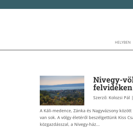
HELYBEN
Nivegy-völg
felvidéken
Szerző:
Kolozsi Pál
A Káli-medence, Zánka és Nagyvázsony között 
van sok. A völgy életéről beszélgettünk Kiss 
közgazdásszal, a Nivegy-ház...