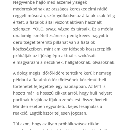
Negyvenbe hajló médiaszemélyiségek
c
modoroskodnak az országos kereskedelmi rádió
e
reggeli műsorán, szörnyülködve az általuk csak félig
b
értett, a fiatalok által viszont aktívan használt
szlengen: YOLO, swag, vágod és társaik. Ez a média
o
unalomig ismételt zsánere, pedig kevés nagyobb
o
derültséget teremtő pillanat van a fiatalok
közösségeiben, mint amikor idősebb közszereplők
k
próbálják az ifjúság épp aktuális szokásait
elmagyarázni a nézőknek, hallgatóknak, olvasóknak.
A dolog mégis időről-időre terítékre kerül: nemrég
például a fiatalok öltözködésének közelmúltbeli
történetét fejtegették egy napilapban. Az MTI is
hozott már le hosszú cikket arról, hogy buli helyett
partinak hívják az ifjak a zenés esti összejövetelt.
Minden esetben egyöntetű, kéjes lesajnálás a
reakció. Legtöbbször teljesen jogosan.
Túl azon, hogy az ilyen próbálkozások ritkán