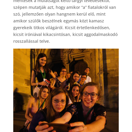
mentesek a mulatságot keltő tárgyi tévedésektől,
szépen mutatják azt, hogy amikor “a” fiatalokról van
szó, jellemzően olyan hangnem kerül elő, mint
amikor szülők beszélnek egymás közt kamasz
gyerekeik titkos világáról. Kicsit értetlenkedősen,
kicsit iróniával kikacsintósan, kicsit aggodalmaskodó
rosszallással telve.