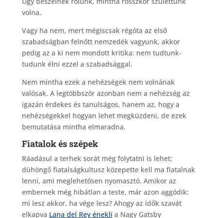
Úgy beszélnek rólunk, mintha rosszkor születtünk
volna.
Vagy ha nem, mert mégiscsak régóta az első
szabadságban felnőtt nemzedék vagyunk, akkor
pedig az a ki nem mondott kritika: nem tudtunk-
tudunk élni ezzel a szabadsággal.
Nem mintha ezek a nehézségek nem volnának
valósak. A legtöbbször azonban nem a nehézség az
igazán érdekes és tanulságos, hanem az, hogy a
nehézségekkel hogyan lehet megküzdeni, de ezek
bemutatása mintha elmaradna.
Fiatalok és szépek
Ráadásul a terhek sorát még folytatni is lehet:
dühöngő fiatalságkultusz közepette kell ma fiatalnak
lenni, ami meglehetősen nyomasztó. Amikor az
embernek még hibátlan a teste, már azon aggódik:
mi lesz akkor, ha vége lesz? Ahogy az idők szavát
elkapva
Lana del Rey énekli
a Nagy Gatsby