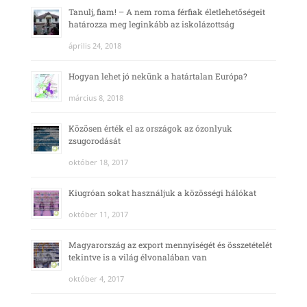
Tanulj, fiam! – A nem roma férfiak életlehetőségeit
határozza meg leginkább az iskolázottság
április 24, 2018
Hogyan lehet jó nekünk a határtalan Európa?
március 8, 2018
Közösen érték el az országok az ózonlyuk
zsugorodását
október 18, 2017
Kiugróan sokat használjuk a közösségi hálókat
október 11, 2017
Magyarország az export mennyiségét és összetételét
tekintve is a világ élvonalában van
október 4, 2017