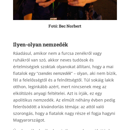
Fotó: Bec Norbert
Ilyen-olyan nemzedék
Ráadásul, amikor nem a furcsa zenékről vagy
ruhákról van szó, akkor neves tudósok és
értelmiségiek szoktak olyanokat állítani, hogy a mai
fiatalok egy “
csendes nemzedék
” – olyan, aki nem bízik,
fél a felelősségtől és a felnőttségtől. Túl sokáig lakik
otthon, leginkább azért, mert nincsenek meg az
elköltözés anyagi feltételei. Azt is írják, ez egy
apolitikus nemzedék. Az elmúlt néhány évben pedig
felerősödött a kivándorlás témája: az attól való
szorongás, hogy a fiatalok nagy része el fogja hagyni
Magyarországot.