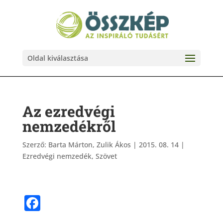
Oldal kiválasztása
Az ezredvégi
nemzedékről
Szerző:
Barta Márton, Zulik Ákos
|
2015. 08. 14
|
Ezredvégi nemzedék
,
Szövet
F
a