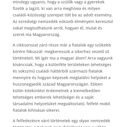
mindegy ugyanis, hogy a szülők vagy a gyerekek
fizetik a lagzit, ki van arra meghívva és milyen
családi-közösségi szerepet tölt be az adott esemény.
Az ezredvégi nemzedék esküvői élményein keresztül
sokat megtudhatunk arról, hogyan él, mulat és
szeret ma Magyarország.
A cikksorozat záró része már a fiatalok egy szűkebb
körére fókuszál: megkeressük a sikerhez vezető út
történeteit. Mi ígér ma a magyar álom? Arra vagyunk
kíváncsiak, hogy a különféle területeken tehetséges
és sokszínű családi háttérből származó fiatalok
mennyire és hogyan képesek megtalálni helyüket a
huszonegyedik század Magyarországán. Ebben
külön kitekintést érdemelnek a kiemelkedően
tehetséges emberek lehetőségei és a saját
társadalmi helyzetüket megváltoztató, felfelé mobil
fiatalok kihívásai-sikerei.
A felfedezésre váró történetek egy olyan nemzedék