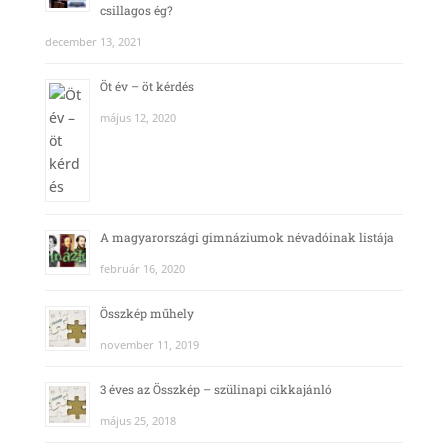
csillagos ég?
december 13, 2021
Öt év – öt kérdés
május 12, 2020
A magyarországi gimnáziumok névadóinak listája
február 16, 2020
Összkép műhely
november 11, 2019
3 éves az Összkép – szülinapi cikkajánló
május 25, 2018