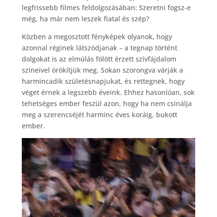
legfrissebb filmes feldolgozásában: Szeretni fogsz-e
még, ha már nem leszek fiatal és szép?
Közben a megosztott fényképek olyanok, hogy
azonnal réginek látszódjanak – a tegnap történt
dolgokat is az elmúlás fölött érzett szívfájdalom
színeivel örökítjük meg. Sokan szorongva várják a
harmincadik születésnapjukat, és rettegnek, hogy
véget érnek a legszebb éveink. Ehhez hasonlóan, sok
tehetséges ember feszül azon, hogy ha nem csinálja
meg a szerencséjét harminc éves koráig, bukott
ember.