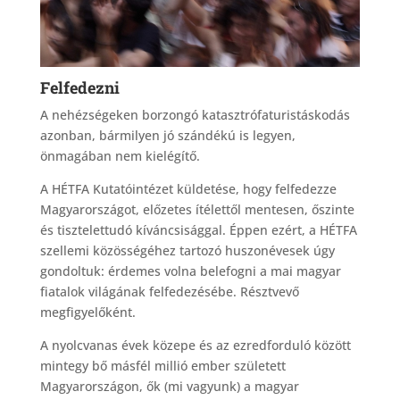
Felfedezni
A nehézségeken borzongó katasztrófaturistáskodás
azonban, bármilyen jó szándékú is legyen,
önmagában nem kielégítő.
A HÉTFA Kutatóintézet küldetése, hogy felfedezze
Magyarországot, előzetes ítélettől mentesen, őszinte
és tisztelettudó kíváncsisággal. Éppen ezért, a HÉTFA
szellemi közösségéhez tartozó huszonévesek úgy
gondoltuk: érdemes volna belefogni a mai magyar
fiatalok világának felfedezésébe. Résztvevő
megfigyelőként.
A nyolcvanas évek közepe és az ezredforduló között
mintegy bő másfél millió ember született
Magyarországon, ők (mi vagyunk) a magyar