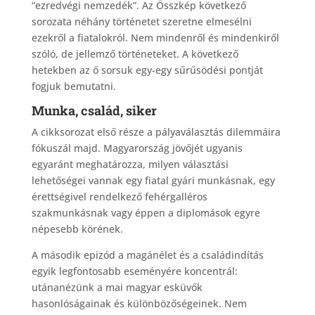
“ezredvégi nemzedék”. Az Összkép következő
sorozata néhány történetet szeretne elmesélni
ezekről a fiatalokról. Nem mindenről és mindenkiről
szóló, de jellemző történeteket. A következő
hetekben az ő sorsuk egy-egy sűrűsödési pontját
fogjuk bemutatni.
Munka, család, siker
A cikksorozat első része a pályaválasztás dilemmáira
fókuszál majd. Magyarország jövőjét ugyanis
egyaránt meghatározza, milyen választási
lehetőségei vannak egy fiatal gyári munkásnak, egy
érettségivel rendelkező fehérgalléros
szakmunkásnak vagy éppen a diplomások egyre
népesebb körének.
A második epizód a magánélet és a családindítás
egyik legfontosabb eseményére koncentrál:
utánanézünk a mai magyar esküvők
hasonlóságainak és különbözőségeinek. Nem