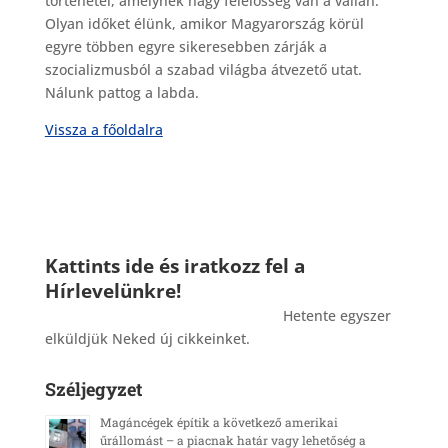
történetei, amelynek nagy felelősség van a vállán.
Olyan időket élünk, amikor Magyarország körül
egyre többen egyre sikeresebben zárják a
szocializmusból a szabad világba átvezető utat.
Nálunk pattog a labda.
Vissza a főoldalra
Kattints ide és iratkozz fel a
Hírlevelünkre!
_______________________________________
Hetente egyszer
elküldjük Neked új cikkeinket.
Széljegyzet
Magáncégek építik a következő amerikai
űrállomást – a piacnak határ vagy lehetőség a