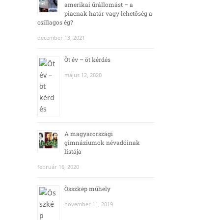
amerikai űrállomást – a
piacnak határ vagy lehetőség a
csillagos ég?
december 13, 2021
Öt év – öt kérdés
május 12, 2020
A magyarországi
gimnáziumok névadóinak
listája
február 16, 2020
Összkép műhely
november 11, 2019