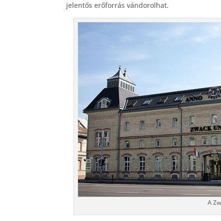
jelentős erőforrás vándorolhat.
A Zw