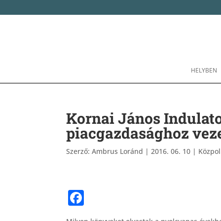
HELYBEN
Kornai János Indulato
piacgazdasághoz veze
Szerző:
Ambrus Loránd
|
2016. 06. 10
|
Közpol
F
a