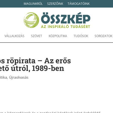
MAGUNKRÓL
SZERZŐINK
TÁMOGATÓINK
VÁLLALKOZÁS
SZÖVET
KÖZPOLITIKA
TUDÓSOK
SOROZATOK
s röpirata – Az erős
tő útról, 1989-ben
itika
,
Újraolvasás