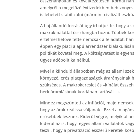
összehangoltan és következetesen. Kornai hang
amelyről a megelőző évtizedekben bebizonyoso
is lehetett stabilizálni (mármint civilizált eszkö
A baj állandó forrását úgy írhatjuk le, hogy a
makrokínálattal összhangba hozni. Többek köz
értelmezhetővé tette nemcsak a feladatot, hane
éppen egy piaci alapú árrendszer kialakulásán
politikát követel meg. A költségvetést is egye
ügyes adópolitika nélkül.
Mivel a kiinduló állapotban még az állami szek
környező, erős piacgazdaságok árarányainak ha
szükséges. A makrokereslet és –kínálat össze
bérkiáramlásának kordában tartását is.
Mindez megszünteti az inflációt, majd nemsoká
hogy az árak reálissá váljanak. Ezzel a magánv
erősebbek lesznek. Kiderül végre, melyik állam
kiderül az is, hogy egyes állami vállalatok v
teszi , hogy a privatizáció ésszerű keretek k