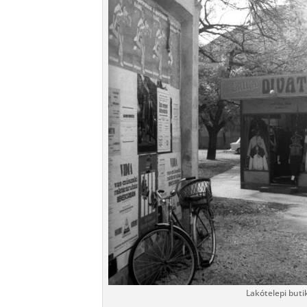
Lakótelepi buti