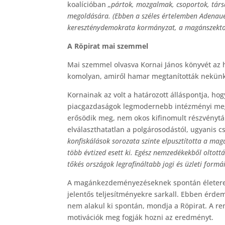
koalícióban
„pártok, mozgalmak, csoportok, tár
megoldására. (Ebben a széles értelemben Adenau
kereszténydemokrata kormányzat, a magánszektor 
A Röpirat mai szemmel
Mai szemmel olvasva Kornai János könyvét az
komolyan, amiről hamar megtanították nekün
Kornainak az volt a határozott álláspontja, ho
piacgazdaságok legmodernebb intézményi megol
erősödik meg, nem okos kifinomult részvényt
elválaszthatatlan a polgárosodástól, ugyanis c
konfiskálások sorozata szinte elpusztította a ma
több évtized esett ki. Egész nemzedékekből oltott
tőkés országok legrafináltabb jogi és üzleti formá
A magánkezdeményezéseknek spontán életerejü
jelentős teljesítményekre sarkall. Ebben érde
nem alakul ki spontán, mondja a Röpirat. A ren
motivációk meg fogják hozni az eredményt.