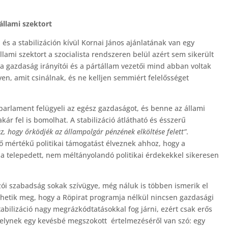
 állami szektort
s a stabilizáción kívül Kornai János ajánlatának van egy
lami szektort a szocialista rendszeren belül azért sem sikerült
, a gazdaság irányítói és a pártállam vezetői mind abban voltak
yen, amit csinálnak, és ne kelljen semmiért felelősséget
arlament felügyeli az egész gazdaságot, és benne az állami
akár fel is bomolhat. A stabilizáció átlátható és ésszerű
z, hogy őrködjék az állampolgár pénzének elköltése felett”
.
 mértékű politikai támogatást élveznek ahhoz, hogy a
a telepedett, nem méltányolandó politikai érdekekkel sikeresen
ozói szabadság sokak szívügye, még náluk is többen ismerik el
thetik meg, hogy a Röpirat programja nélkül nincsen gazdasági
bilizáció nagy megrázkódtatásokkal fog járni, ezért csak erős
melynek egy kevésbé megszokott értelmezéséről van szó: egy