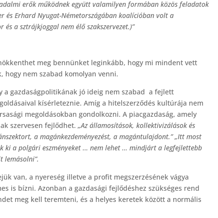
sadalmi erők működnek együtt valamilyen formában közös feladatok
er és Erhard Nyugat-Németországában koalícióban volt a
és a sztrájkjoggal nem élő szakszervezet.)”
 hökkenthet meg bennünket leginkább, hogy mi mindent vett
k, hogy nem szabad komolyan venni.
gy a gazdaságpolitikának jó ideig nem szabad a fejlett
dásaival kísérleteznie. Amíg a hitelszerződés kultúrája nem
ársasági megoldásokban gondolkozni. A piacgazdaság, amely
sak szervesen fejlődhet.
„Az államosítások, kollektivizálások és
gánszektort, a magánkezdeményezést, a magántulajdont.” „Itt most
ák ki a polgári eszményeket … nem lehet … mindjárt a legfejlettebb
it lemásolni”.
k van, a nyereség illetve a profit megszerzésének vágya
mes is bízni. Azonban a gazdasági fejlődéshez szükséges rend
det meg kell teremteni, és a helyes keretek között a normális