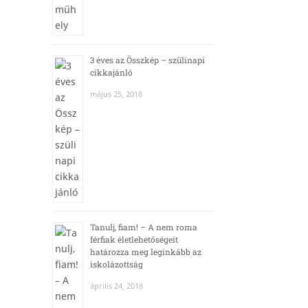
3 éves az Összkép – szülinapi
cikkajánló
május 25, 2018
Tanulj, fiam! – A nem roma
férfiak életlehetőségeit
határozza meg leginkább az
iskolázottság
április 24, 2018