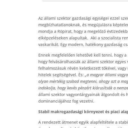
Az állami szektor gazdasági egységei ezzel sz
megbízhatatlanoknak, és megújulásra képtelen
mondja a Röpirat, hogy a megelőző évtizedekbe
elképzeléseken alapultak. Aki a szocialista re
vaskarikát. Egy modern, hatékony gazdaság c
Ennek megfelelően lehetővé kell tenni, hogy
hogy felvásárolhassák az állami szektor egyes 
felhalmozásuk révén keletkezett tőkével, vagy 
hitelek segítségével. És:
„a magyar állami vagyon
olyan mértékig szabad megtenni, ahogy azt a ma
indokolja, hogy kevés pénzért kiárusítsák a nemze
állami szektor vagyontárgyainak átgondolt és
dominanciájához fog vezetni.
Stabil makrogazdasági környezet és piaci ala
A rendezett átmenet egyik alapfeltétele a sta