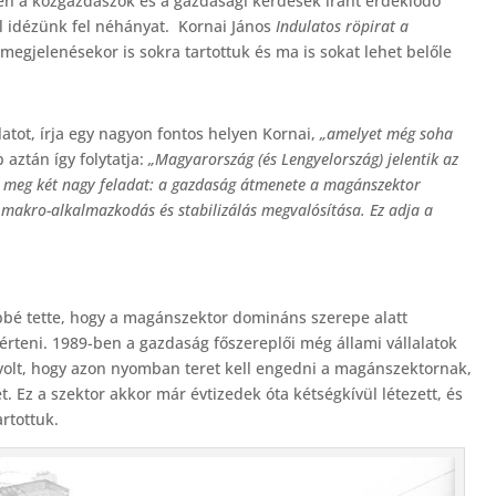
en a közgazdászok és a gazdasági kérdések iránt érdeklődő
 idézünk fel néhányat. Kornai János
Indulatos röpirat a
gjelenésekor is sokra tartottuk és ma is sokat lehet belőle
atot, írja egy nagyon fontos helyen Kornai,
„amelyet még soha
b aztán így folytatja:
„Magyarország (és Lengyelország) jelentik az
k meg két nagy feladat: a gazdaság átmenete a magánszektor
ő makro-alkalmazkodás és stabilizálás megvalósítása. Ez adja a
űbbé tette, hogy a magánszektor domináns szerepe alatt
rteni. 1989-ben a gazdaság főszereplői még állami vállalatok
 volt, hogy azon nyomban teret kell engedni a magánszektornak,
. Ez a szektor akkor már évtizedek óta kétségkívül létezett, és
rtottuk.