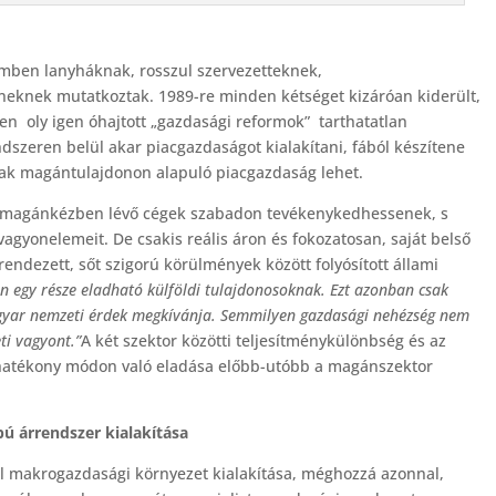
emben lanyháknak, rosszul szervezetteknek,
eknek mutatkoztak. 1989-re minden kétséget kizáróan kiderült,
n oly igen óhajtott „gazdasági reformok” tarthatatlan
ndszeren belül akar piacgazdaságot kialakítani, fából készítene
sak magántulajdonon alapuló piacgazdaság lehet.
 a magánkézben lévő cégek szabadon tevékenykedhessenek, s
vagyonelemeit. De csakis reális áron és fokozatosan, saját belső
rendezett, sőt szigorú körülmények között folyósított állami
 egy része eladható külföldi tulajdonosoknak. Ezt azonban csak
gyar nemzeti érdek megkívánja. Semmilyen gazdasági nehézség nem
ti vagyont.”
A két szektor közötti teljesítménykülönbség és az
 hatékony módon való eladása előbb-utóbb a magánszektor
pú árrendszer kialakítása
bil makrogazdasági környezet kialakítása, méghozzá azonnal,