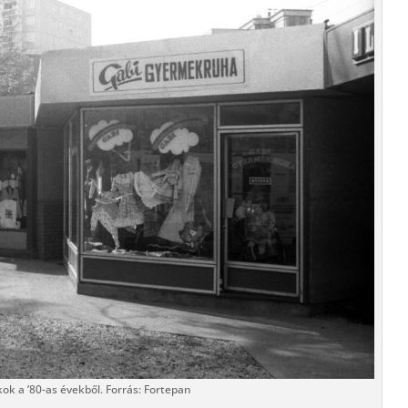
kok a ’80-as évekből. Forrás: Fortepan