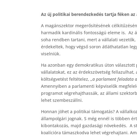
Az új politikai berendezkedés tartja féken az
A magánszektor megerősítésének célkitűzésén é
harmadik kardinális fontosságú eleme is. Az ál
soha rendben tartani, mert a vállalati vezetők
érdekeltek, hogy végső soron átláthatatlan leg
viselniük.
Ha azonban egy demokratikus úton választott p
vállalatokat, ez az érdekszövetség fellazulhat, 
költségvetést feltételez,
„a parlament feladata a
Amennyiben a parlamenti képviselők megfelelő
programot végrehajthassák, az állami szektorb
lehet szembeszállni.
Honnan jöhet a politikai támogatás? A vállalk
állampolgári jognak. S még ennél is többen ér
kibontakozás, majd gazdasági növekedés. A sta
koalícióra támaszkodva lehet végrehajtani. A