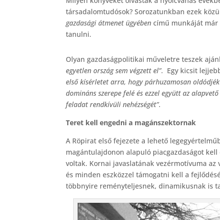
Milyen könyveket olvastak a nyolcvanas évekb
c
társadalomtudósok? Sorozatunkban ezek közül
e
gazdasági átmenet ügyében
című munkáját már me
b
tanulni.
o
Olyan gazdaságpolitikai műveletre teszek ajánl
o
egyetlen ország sem végzett el”
. Egy kicsit lejjeb
k
első kísérletet arra, hogy párhuzamosan oldódjé
domináns szerepe felé és ezzel együtt az alapvet
feladat rendkívüli nehézségét”
.
Teret kell engedni a magánszektornak
A Röpirat első fejezete a lehető legegyértelm
magántulajdonon alapuló piacgazdaságot kell é
voltak. Kornai javaslatának vezérmotívuma az
és minden eszközzel támogatni kell a fejlődését
többnyire reményteljesnek, dinamikusnak is ta