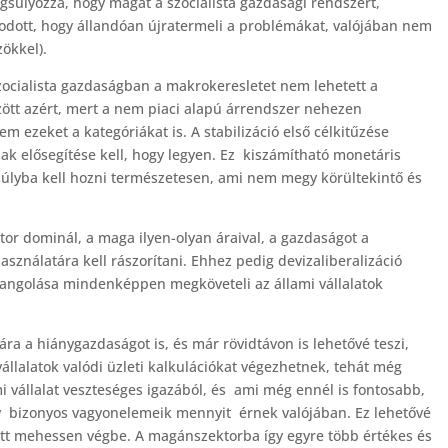
súlyozza, hogy magát a szocialista gazdasági rendszert,
dott, hogy állandóan újratermeli a problémákat, valójában nem
zökkel).
 szocialista gazdaságban a makrokeresletet nem lehetett a
ött azért, mert a nem piaci alapú árrendszer nehezen
m ezeket a kategóriákat is. A stabilizáció első célkitűzése
ak elősegítése kell, hogy legyen. Ez kiszámítható monetáris
nsúlyba kell hozni természetesen, ami nem megy körültekintő és
tor dominál, a maga ilyen-olyan áraival, a gazdaságot a
sználatára kell rászorítani. Ehhez pedig devizaliberalizáció
hangolása mindenképpen megköveteli az állami vállalatok
ra a hiánygazdaságot is, és már rövidtávon is lehetővé teszi,
állalatok valódi üzleti kalkulációkat végezhetnek, tehát még
i vállalat veszteséges igazából, és ami még ennél is fontosabb,
agy bizonyos vagyonelemeik mennyit érnek valójában. Ez lehetővé
özött mehessen végbe. A magánszektorba így egyre több értékes és