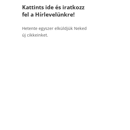
Kattints ide és iratkozz
fel a Hírlevelünkre!
_______________________________________
Hetente egyszer elküldjük Neked
új cikkeinket.