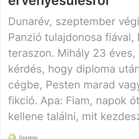
érvényesülésről
Dunarév, szeptember végi 
Panzió tulajdonosa fiával,
teraszon. Mihály 23 éves, i
kérdés, hogy diploma után
cégbe, Pesten marad vagy 
fikció. Apa: Fiam, napok 
kellene találni, mit kezd
Összkép