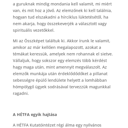
a guruknak mindig mondania kell valamit, mi miért
van, és mit hoz a jövő. Az elemzőnek ki kell találnia,
hogyan tud elszakadni a hírciklus lüktetésétől, ha
nem akarja, hogy összekeverjék a választott vagy
spirituális vezetőkkel.
Mi az Összképet találtuk ki. Akkor írunk le valamit,
amikor az már kellően megalapozott, azokat a
témákat keressük, amelyek nem rohannak el sietve.
Vállaljuk, hogy sokszor egy elemzés több kérdést
hagy maga után, mint amennyit megválaszolt. Az
elemzők munkája után érdeklődődőket a pillanat
sebességre épülő lendülete helyett a lomhábban
hömpölygő ügyek sodrásával tervezzük magunkkal
ragadni.
A HÉTFA egyik hajtása
A HÉTFA Kutatóintézet régi álma egy nyilvános