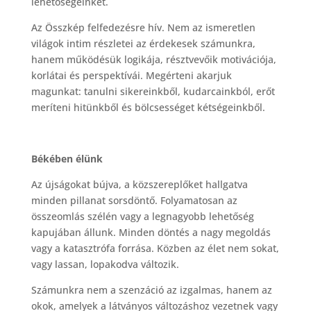
lehetőségeinket.
Az Összkép felfedezésre hív. Nem az ismeretlen
világok intim részletei az érdekesek számunkra,
hanem működésük logikája, résztvevőik motivációja,
korlátai és perspektívái. Megérteni akarjuk
magunkat: tanulni sikereinkből, kudarcainkból, erőt
meríteni hitünkből és bölcsességet kétségeinkből.
Békében élünk
Az újságokat bújva, a közszereplőket hallgatva
minden pillanat sorsdöntő. Folyamatosan az
összeomlás szélén vagy a legnagyobb lehetőség
kapujában állunk. Minden döntés a nagy megoldás
vagy a katasztrófa forrása. Közben az élet nem sokat,
vagy lassan, lopakodva változik.
Számunkra nem a szenzáció az izgalmas, hanem az
okok, amelyek a látványos változáshoz vezetnek vagy