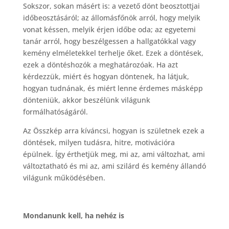
Sokszor, sokan másért is: a vezető dönt beosztottjai
időbeosztásáról; az állomásfőnök arról, hogy melyik
vonat késsen, melyik érjen időbe oda; az egyetemi
tanár arról, hogy beszélgessen a hallgatókkal vagy
kemény elméletekkel terhelje őket. Ezek a döntések,
ezek a döntéshozók a meghatározóak. Ha azt
kérdezzük, miért és hogyan döntenek, ha látjuk,
hogyan tudnának, és miért lenne érdemes másképp
dönteniük, akkor beszélünk világunk
formálhatóságáról.
Az Összkép arra kíváncsi, hogyan is születnek ezek a
döntések, milyen tudásra, hitre, motivációra
épülnek. Így érthetjük meg, mi az, ami változhat, ami
változtatható és mi az, ami szilárd és kemény állandó
világunk működésében.
Mondanunk kell, ha nehéz is