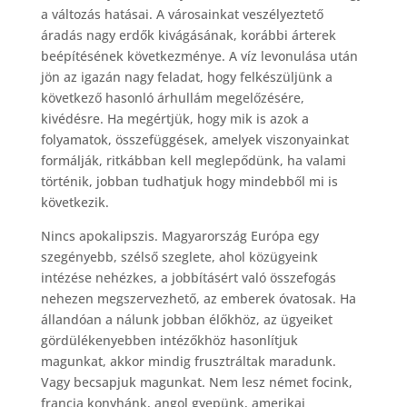
a változás hatásai. A városainkat veszélyeztető
áradás nagy erdők kivágásának, korábbi árterek
beépítésének következménye. A víz levonulása után
jön az igazán nagy feladat, hogy felkészüljünk a
következő hasonló árhullám megelőzésére,
kivédésre. Ha megértjük, hogy mik is azok a
folyamatok, összefüggések, amelyek viszonyainkat
formálják, ritkábban kell meglepődünk, ha valami
történik, jobban tudhatjuk hogy mindebből mi is
következik.
Nincs apokalipszis. Magyarország Európa egy
szegényebb, szélső szeglete, ahol közügyeink
intézése nehézkes, a jobbításért való összefogás
nehezen megszervezhető, az emberek óvatosak. Ha
állandóan a nálunk jobban élőkhöz, az ügyeiket
gördülékenyebben intézőkhöz hasonlítjuk
magunkat, akkor mindig frusztráltak maradunk.
Vagy becsapjuk magunkat. Nem lesz német focink,
francia konyhánk, angol gyepünk, amerikai