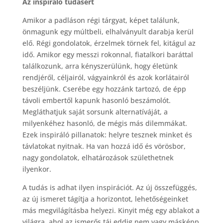
Az inspiráló tudásért
Amikor a padláson régi tárgyat, képet találunk,
önmagunk egy múltbeli, elhalványult darabja kerül
elő. Régi gondolatok, érzelmek törnek fel, kitágul az
idő. Amikor egy messzi rokonnal, fiatalkori baráttal
találkozunk, arra kényszerülünk, hogy életünk
rendjéről, céljairól, vágyainkról és azok korlátairól
beszéljünk. Cserébe egy hozzánk tartozó, de épp
távoli embertől kapunk hasonló beszámolót.
Megláthatjuk saját sorsunk alternatíváját, a
milyenkéhez hasonló, de mégis más dilemmákat.
Ezek inspiráló pillanatok: helyre tesznek minket és
távlatokat nyitnak. Ha van hozzá idő és vörösbor,
nagy gondolatok, elhatározások születhetnek
ilyenkor.
A tudás is adhat ilyen inspirációt. Az új összefüggés,
az új ismeret tágítja a horizontot, lehetőségeinket
más megvilágításba helyezi. Kinyit még egy ablakot a
világra, ahol az ismerős táj eddig nem vagy másképp