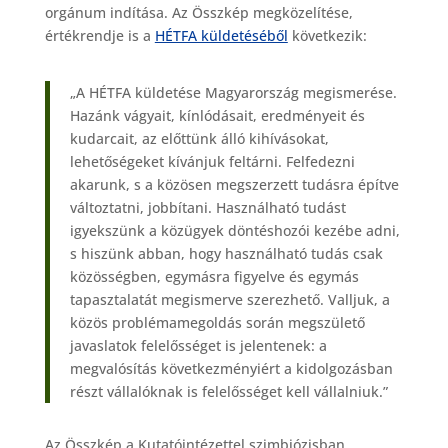
orgánum indítása. Az Összkép megközelítése,
értékrendje is a
HÉTFA küldetéséből
következik:
„A HÉTFA küldetése Magyarország megismerése.
Hazánk vágyait, kínlódásait, eredményeit és
kudarcait, az előttünk álló kihívásokat,
lehetőségeket kívánjuk feltárni. Felfedezni
akarunk, s a közösen megszerzett tudásra építve
változtatni, jobbítani. Használható tudást
igyekszünk a közügyek döntéshozói kezébe adni,
s hiszünk abban, hogy használható tudás csak
közösségben, egymásra figyelve és egymás
tapasztalatát megismerve szerezhető. Valljuk, a
közös problémamegoldás során megszülető
javaslatok felelősséget is jelentenek: a
megvalósítás következményiért a kidolgozásban
részt vállalóknak is felelősséget kell vállalniuk.”
Az Összkép a Kutatóintézettel szimbiózisban