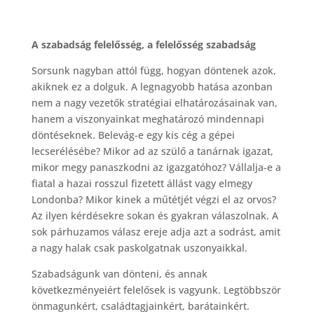
A szabadság felelősség, a felelősség szabadság
Sorsunk nagyban attól függ, hogyan döntenek azok,
akiknek ez a dolguk. A legnagyobb hatása azonban
nem a nagy vezetők stratégiai elhatározásainak van,
hanem a viszonyainkat meghatározó mindennapi
döntéseknek. Belevág-e egy kis cég a gépei
lecserélésébe? Mikor ad az szülő a tanárnak igazat,
mikor megy panaszkodni az igazgatóhoz? Vállalja-e a
fiatal a hazai rosszul fizetett állást vagy elmegy
Londonba? Mikor kinek a műtétjét végzi el az orvos?
Az ilyen kérdésekre sokan és gyakran válaszolnak. A
sok párhuzamos válasz ereje adja azt a sodrást, amit
a nagy halak csak paskolgatnak uszonyaikkal.
Szabadságunk van dönteni, és annak
következményeiért felelősek is vagyunk. Legtöbbször
önmagunkért, családtagjainkért, barátainkért.