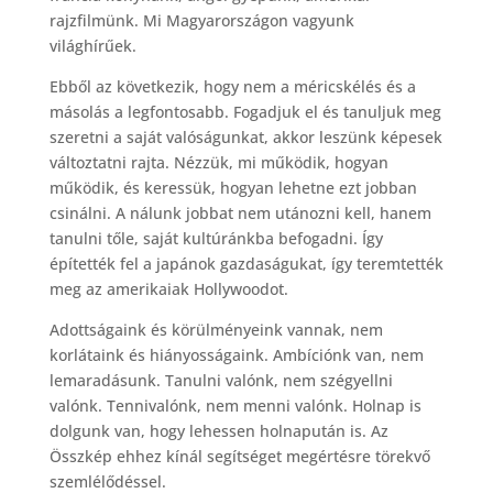
rajzfilmünk. Mi Magyarországon vagyunk
világhírűek.
Ebből az következik, hogy nem a méricskélés és a
másolás a legfontosabb. Fogadjuk el és tanuljuk meg
szeretni a saját valóságunkat, akkor leszünk képesek
változtatni rajta. Nézzük, mi működik, hogyan
működik, és keressük, hogyan lehetne ezt jobban
csinálni. A nálunk jobbat nem utánozni kell, hanem
tanulni tőle, saját kultúránkba befogadni. Így
építették fel a japánok gazdaságukat, így teremtették
meg az amerikaiak Hollywoodot.
Adottságaink és körülményeink vannak, nem
korlátaink és hiányosságaink. Ambíciónk van, nem
lemaradásunk. Tanulni valónk, nem szégyellni
valónk. Tennivalónk, nem menni valónk. Holnap is
dolgunk van, hogy lehessen holnapután is. Az
Összkép ehhez kínál segítséget megértésre törekvő
szemlélődéssel.