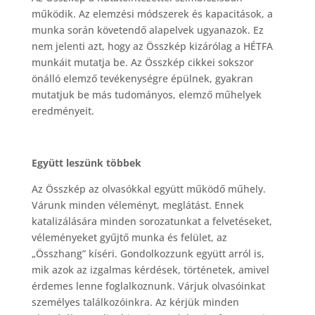
működik. Az elemzési módszerek és kapacitások, a
munka során követendő alapelvek ugyanazok. Ez
nem jelenti azt, hogy az Összkép kizárólag a HÉTFA
munkáit mutatja be. Az Összkép cikkei sokszor
önálló elemző tevékenységre épülnek, gyakran
mutatjuk be más tudományos, elemző műhelyek
eredményeit.
Együtt leszünk többek
Az Összkép az olvasókkal együtt működő műhely.
Várunk minden véleményt, meglátást. Ennek
katalizálására minden sorozatunkat a felvetéseket,
véleményeket gyűjtő munka és felület, az
„Összhang” kíséri. Gondolkozzunk együtt arról is,
mik azok az izgalmas kérdések, történetek, amivel
érdemes lenne foglalkoznunk. Várjuk olvasóinkat
személyes találkozóinkra. Az kérjük minden