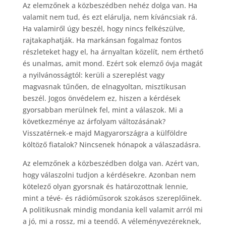
Az elemzőnek a közbeszédben nehéz dolga van. Ha
valamit nem tud, és ezt elárulja, nem kíváncsiak rá.
Ha valamiről úgy beszél, hogy nincs felkészülve,
rajtakaphatják. Ha markánsan fogalmaz fontos
részleteket hagy el, ha árnyaltan közelít, nem érthető
és unalmas, amit mond. Ezért sok elemző óvja magát
a nyilvánosságtól: kerüli a szereplést vagy
magvasnak tűnően, de elnagyoltan, misztikusan
beszél. Jogos önvédelem ez, hiszen a kérdések
gyorsabban merülnek fel, mint a válaszok. Mi a
következménye az árfolyam változásának?
Visszatérnek-e majd Magyarországra a külföldre
költöző fiatalok? Nincsenek hónapok a válaszadásra.
Az elemzőnek a közbeszédben dolga van. Azért van,
hogy válaszolni tudjon a kérdésekre. Azonban nem
kötelező olyan gyorsnak és határozottnak lennie,
mint a tévé- és rádióműsorok szokásos szereplőinek.
A politikusnak mindig mondania kell valamit arról mi
a jó, mi a rossz, mi a teendő. A véleményvezéreknek,