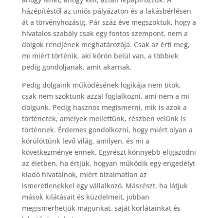
házépítéstől az uniós pályázaton és a lakásbérlésen
át a törvényhozásig. Pár száz éve megszoktuk, hogy a
hivatalos szabály csak egy fontos szempont, nem a
dolgok rendjének meghatározója. Csak az érti meg,
mi miért történik, aki körön belül van, a többiek
pedig gondoljanak, amit akarnak.
Pedig dolgaink működésének logikája nem titok,
csak nem szoktunk azzal foglalkozni, ami nem a mi
dolgunk. Pedig hasznos megismerni, mik is azok a
történetek, amelyek mellettünk, részben velünk is
történnek. Érdemes gondolkozni, hogy miért olyan a
körülöttünk levő világ, amilyen, és mi a
következménye ennek. Egyrészt könnyebb eligazodni
az életben, ha értjük, hogyan működik egy engedélyt
kiadó hivatalnok, miért bizalmatlan az
ismeretlenekkel egy vállalkozó. Másrészt, ha látjuk
mások kilátásait és küzdelmeit, jobban
megismerhetjük magunkat, saját korlátainkat és