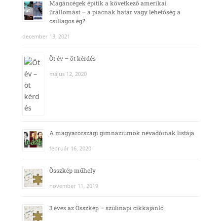
Magáncégek építik a következő amerikai
űrállomást – a piacnak határ vagy lehetőség a
csillagos ég?
december 13, 2021
Öt év – öt kérdés
május 12, 2020
A magyarországi gimnáziumok névadóinak listája
február 16, 2020
Összkép műhely
november 11, 2019
3 éves az Összkép – szülinapi cikkajánló