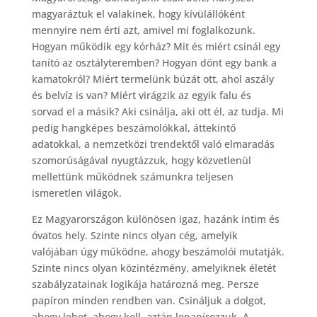
magyaráztuk el valakinek, hogy kívülállóként
mennyire nem érti azt, amivel mi foglalkozunk.
Hogyan működik egy kórház? Mit és miért csinál egy
tanító az osztályteremben? Hogyan dönt egy bank a
kamatokról? Miért termelünk búzát ott, ahol aszály
és belvíz is van? Miért virágzik az egyik falu és
sorvad el a másik? Aki csinálja, aki ott él, az tudja. Mi
pedig hangképes beszámolókkal, áttekintő
adatokkal, a nemzetközi trendektől való elmaradás
szomorúságával nyugtázzuk, hogy közvetlenül
mellettünk működnek számunkra teljesen
ismeretlen világok.
Ez Magyarországon különösen igaz, hazánk intim és
óvatos hely. Szinte nincs olyan cég, amelyik
valójában úgy működne, ahogy beszámolói mutatják.
Szinte nincs olyan közintézmény, amelyiknek életét
szabályzatainak logikája határozná meg. Persze
papíron minden rendben van. Csináljuk a dolgot,
ahogy lehet, ahogy kell, aztán lepapírozzuk. A