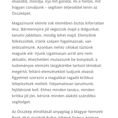
olvasótól, mondja, írja mit gondol, mi a fontos, mit
hogyan csináljunk – segítsen teljesebbé tenni az
Összképet.
Magazinunk eleinte sok elemében biztos kiforratlan
lesz. Bármennyire jól végezzük majd a dolgunkat,
tanulni jobbítani, mindig lehet majd. Elemzőink
felkészültek, íróink szépen fogalmaznak, van
önbizalmunk. Azonban nehéz célokat tűztünk
magunk elé: írjunk izgalmasan arról ami nem
aktuális; élvezhetően mutassunk be bonyolult, a
tudományos elemzés tárgykörébe tartozó témákat;
megértő, feltáró elemzésekkel tudjunk olvasói
figyelmet szerezni a magukkal ragadó kritikus
leleplezések mellett. Folyamatosan tanulnunk,
fejlődnünk kell. Ehhez minden tanács, minden
kritika jól jön, kérünk minden alakító szándékú
segítséget.
Az Összkép elindítását anyagilag a Magyar Nemzeti
Bank által alapított Pallas Athéné Domus Animae