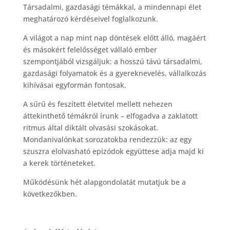
Társadalmi, gazdasági témákkal, a mindennapi élet
meghatározó kérdéseivel foglalkozunk.
A világot a nap mint nap döntések előtt álló, magáért
és másokért felelősséget vállaló ember
szempontjából vizsgáljuk: a hosszú távú társadalmi,
gazdasági folyamatok és a gyereknevelés, vállalkozás
kihívásai egyformán fontosak.
A sűrű és feszített életvitel mellett nehezen
áttekinthető témákról írunk – elfogadva a zaklatott
ritmus által diktált olvasási szokásokat.
Mondanivalónkat sorozatokba rendezzük: az egy
szuszra elolvasható epizódok együttese adja majd ki
a kerek történeteket.
Működésünk hét alapgondolatát mutatjuk be a
következőkben.