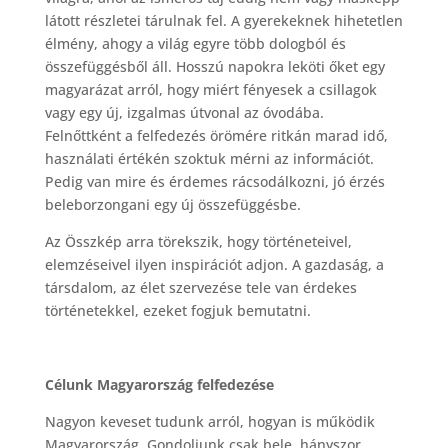
látott részletei tárulnak fel. A gyerekeknek hihetetlen
élmény, ahogy a világ egyre több dologból és
összefüggésből áll. Hosszú napokra leköti őket egy
magyarázat arról, hogy miért fényesek a csillagok
vagy egy új, izgalmas útvonal az óvodába.
Felnőttként a felfedezés örömére ritkán marad idő,
használati értékén szoktuk mérni az információt.
Pedig van mire és érdemes rácsodálkozni, jó érzés
beleborzongani egy új összefüggésbe.
Az Összkép arra törekszik, hogy történeteivel,
elemzéseivel ilyen inspirációt adjon. A gazdaság, a
társdalom, az élet szervezése tele van érdekes
történetekkel, ezeket fogjuk bemutatni.
Célunk Magyarország felfedezése
Nagyon keveset tudunk arról, hogyan is működik
Magyarország. Gondoljunk csak bele, hányszor