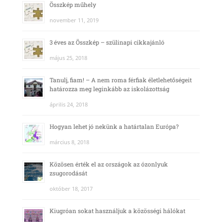
Összkép műhely
november 11, 2019
3 éves az Összkép – szülinapi cikkajánló
május 25, 2018
Tanulj, fiam! – A nem roma férfiak életlehetőségeit
határozza meg leginkább az iskolázottság
április 24, 2018
Hogyan lehet jó nekünk a határtalan Európa?
március 8, 2018
Közösen érték el az országok az ózonlyuk
zsugorodását
október 18, 2017
Kiugróan sokat használjuk a közösségi hálókat