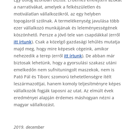
a narratívákat, amelyek a felkészületlen és
motiválatlan vállalkozókról, az egy helyben
topogásról szólnak. A termelékenység javulása több
ezer vállalkozó munkájának és leleményességének
köszönhető. Persze a jövő tele van csapdákkal (erről
itt írtunk
). Csak a közelgő gazdasági lehűlés mutatja
majd meg, hogy mire képesek cégeink, amikor
nehezedik a terep (erről
itt írtunk
). De abban már
biztosak lehetünk, hogy a gyorsulási szakasz utáni
emelkedőn nem sufnituningolt maszekok, nem is
Pató Pál és Tiborc szomorú tehetetlenségre ítélt
leszármazottjai, hanem komoly teljesítményre képes
vállalkozók fogják taposni az utat. Az elmúlt évek
eredményei alapján érdemes máshogyan nézni a
magyar vállalkozást.
2019. december