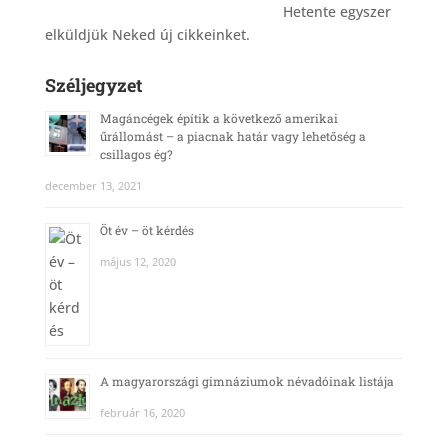
_______________________________________
Hetente egyszer
elküldjük Neked új cikkeinket.
Széljegyzet
Magáncégek építik a következő amerikai
űrállomást – a piacnak határ vagy lehetőség a
csillagos ég?
december 13, 2021
Öt év – öt kérdés
május 12, 2020
A magyarországi gimnáziumok névadóinak listája
február 16, 2020