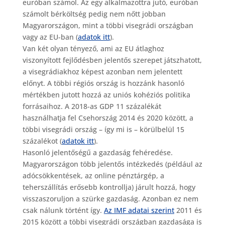
euróban számol. Az egy alkalmazottra jutó, euróban
számolt bérköltség pedig nem nőtt jobban
Magyarországon, mint a többi visegrádi országban
vagy az EU-ban (
adatok itt
).
Van két olyan tényező, ami az EU átlaghoz
viszonyított fejlődésben jelentős szerepet játszhatott,
a visegrádiakhoz képest azonban nem jelentett
előnyt. A többi régiós ország is hozzánk hasonló
mértékben jutott hozzá az uniós kohéziós politika
forrásaihoz. A 2018-as GDP 11 százalékát
használhatja fel Csehország 2014 és 2020 között, a
többi visegrádi ország – így mi is – körülbelül 15
százalékot (
adatok itt
).
Hasonló jelentőségű a gazdaság fehéredése.
Magyarországon több jelentős intézkedés (például az
adócsökkentések, az online pénztárgép, a
teherszállítás erősebb kontrollja) járult hozzá, hogy
visszaszoruljon a szürke gazdaság. Azonban ez nem
csak nálunk történt így.
Az IMF adatai szerint
2011 és
2015 között a többi visegrádi országban gazdasága is