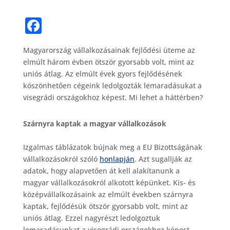
F
a
Magyarország vállalkozásainak fejlődési üteme az
c
elmúlt három évben ötször gyorsabb volt, mint az
e
uniós átlag. Az elmúlt évek gyors fejlődésének
b
köszönhetően cégeink ledolgozták lemaradásukat a
visegrádi országokhoz képest. Mi lehet a háttérben?
o
o
Szárnyra kaptak a magyar vállalkozások
k
Izgalmas táblázatok bújnak meg a EU Bizottságának
vállalkozásokról szóló
honlapján
. Azt sugallják az
adatok, hogy alapvetően át kell alakítanunk a
magyar vállalkozásokról alkotott képünket. Kis- és
középvállalkozásaink az elmúlt években szárnyra
kaptak, fejlődésük ötször gyorsabb volt, mint az
uniós átlag. Ezzel nagyrészt ledolgoztuk
lemaradásunkat a visegrádi országokhoz képest.