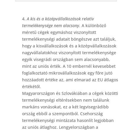
4.
A kis és a középvállalkozások relatív
termelékenysége nem alacsony.
A különböző
méretű cégek egymáshoz viszonyított
termelékenységi adatait böngészve azt találjuk,
hogy a kisvállalkozások és a középvállalkozások
nagyvállalatokhoz viszonyított termelékenysége
egyik visegrádi országban sem alacsonyabb,
mint az uniós érték. A 10 embernél kevesebbet
foglalkoztató mikrovállalkozások egy főre jutó
hozzáadott értéke az, ami elmarad az EU átlagos
értékétől.
Magyarországon és Szlovákiában a cégek közötti
termelékenységi eltérésekben nem találunk
markáns vonásokat, ez a két legvisegrádibb
ország ebből a szempontból. Csehország
termelékenységi mintázata hasonlít legjobban
az uniós átlaghoz. Lengyelországban a