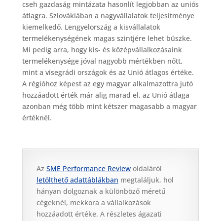
cseh gazdaság mintázata hasonlít legjobban az uniós
átlagra. Szlovákiában a nagyvállalatok teljesítménye
kiemelkedő. Lengyelország a kisvállalatok
termelékenységének magas szintjére lehet büszke.
Mi pedig arra, hogy kis- és középvállalkozásaink
termelékenysége jóval nagyobb mértékben nőtt,
mint a visegrádi országok és az Unió átlagos értéke.
A régióhoz képest az egy magyar alkalmazottra jutó
hozzáadott érték már alig marad el, az Unió átlaga
azonban még több mint kétszer magasabb a magyar
értéknél.
Az
SME Performance Review
oldaláról
letölthető adattáblákban
megtaláljuk, hol
hányan dolgoznak a különböző méretű
cégeknél, mekkora a vállalkozások
hozzáadott értéke. A részletes ágazati