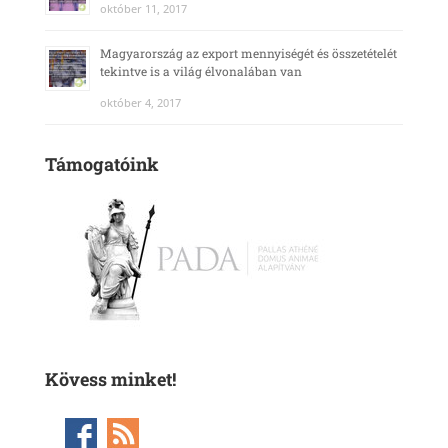
október 11, 2017
Magyarország az export mennyiségét és összetételét
tekintve is a világ élvonalában van
október 4, 2017
Támogatóink
Kövess minket!