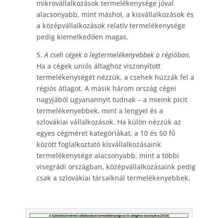
mikrovállalkozások termelékenysége jóval
alacsonyabb, mint máshol, a kisvállalkozások és
a középvállalkozások relatív termelékenysége
pedig kiemelkedően magas.
5.
A cseh cégek a legtermelékenyebbek a régióban.
Ha a cégek uniós áltaghoz viszonyított
termelékenységét nézzük, a csehek húzzák fel a
régiós átlagot. A másik három ország cégei
nagyjából ugyanannyit tudnak – a mieink picit
termelékenyebbek, mint a lengyel és a
szlovákiai vállalkozások. Ha külön nézzük az
egyes cégméret kategóriákat, a 10 és 50 fő
között foglalkoztató kisvállalkozásaink
termelékenysége alacsonyabb, mint a többi
visegrádi országban, középvállalkozásaink pedig
csak a szlovákiai társaiknál termelékenyebbek.