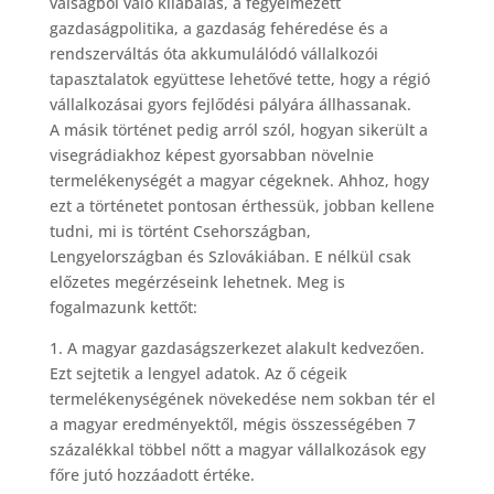
válságból való kilábalás, a fegyelmezett
gazdaságpolitika, a gazdaság fehéredése és a
rendszerváltás óta akkumulálódó vállalkozói
tapasztalatok együttese lehetővé tette, hogy a régió
vállalkozásai gyors fejlődési pályára állhassanak.
A másik történet pedig arról szól, hogyan sikerült a
visegrádiakhoz képest gyorsabban növelnie
termelékenységét a magyar cégeknek. Ahhoz, hogy
ezt a történetet pontosan érthessük, jobban kellene
tudni, mi is történt Csehországban,
Lengyelországban és Szlovákiában. E nélkül csak
előzetes megérzéseink lehetnek. Meg is
fogalmazunk kettőt:
1. A magyar gazdaságszerkezet alakult kedvezően.
Ezt sejtetik a lengyel adatok. Az ő cégeik
termelékenységének növekedése nem sokban tér el
a magyar eredményektől, mégis összességében 7
százalékkal többel nőtt a magyar vállalkozások egy
főre jutó hozzáadott értéke.