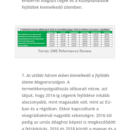
emberrel dolgozó cégek és a középvállalatok
fejlődtek kiemelkedő ütemben.
Forrás: SME Peformance Review
7.
Az utóbbi három évben kiemelkedő a fejlődés
üteme Magyarországon.
A
termelékenységváltozás idősorait nézve, azt
látjuk, hogy 2014-ig cégeink fejlődése inkább
alacsonyabb, mint magasabb volt, mint az EU-
ban és a régióban. Ekkor kapcsoltunk a
visegrádiakénál nagyobb sebességre, 2016-tól
pedig az uniós átlaghoz képest is megkezdődött
a felzárkózás. 2016 és 2018 között a magyar és a