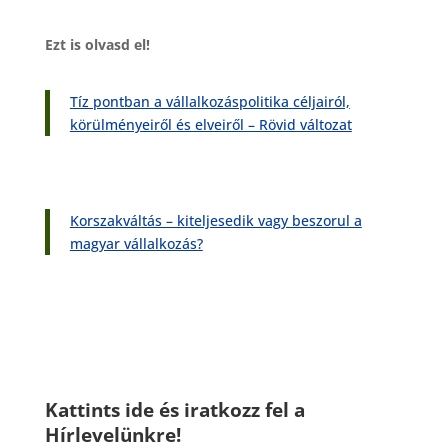
Ezt is olvasd el!
Tíz pontban a vállalkozáspolitika céljairól,
körülményeiről és elveiről – Rövid változat
Korszakváltás – kiteljesedik vagy beszorul a
magyar vállalkozás?
Kattints ide és iratkozz fel a
Hírlevelünkre!