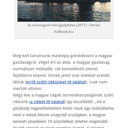
Az esztergomi híd újjáépítése (2011) – forrás:
hidfotok.hu
Meg kell tanulnunk másképp gondolkozni a magyar
gazdaságról. Véget ért az átok, a magyar gazdaság
normálisan működik, sőt kiemelkedő ütemű
fejlődésre képest. Ennek jeleit már évekkel ezelőtt
láttuk (
erről szóló cikkünket itt találod
), csak nem
mertük elhinni.
Négy éve a magyar cégek termelékenységének szóló
cikkünk (
a cikket itt találod
) így kezdődött:
„Ha a
gazdaság nagyvállalatokon kívüli része úgy működhetne,
mint a másik három visegrádi országban, a magyar
nemzeti jövedelem 10 százalékkal lehetne magasabb.
Kisebb cégeink az árral szemben úsznak. A jelennel