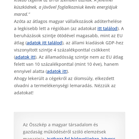
küszködnek, a jövővel foglalkozniuk kevés energiájuk
marad.”
Azóta az átlagos magyar vállalkozások adóterhelése
a legkisebb lett a régióban (az adatokat
itt találod
). A
beruházások szintje ötödével magasabb, mint az EU
átlag (
adatok itt találod
), az állami kiadások GDP-hez
viszonyított szintje 4 százalékponttal csökkent
(
adatok itt
). Az államadósság szintje nem az EU átlag
felett van 10 százalékponttal (mint 10 éve), hanem
ennyivel alatta (
adatok itt
).
Ahogy lekerült a cégekről az ólomsúly, elkezdett
olvadni a termelékenységi lemaradás. Nézzük az
adatokat!
Az Összkép a magyar társadalom és
gazdaság működéséről szóló elemzések
magazinja.
Iratkozz fel hírlevelünkre
,
kövess