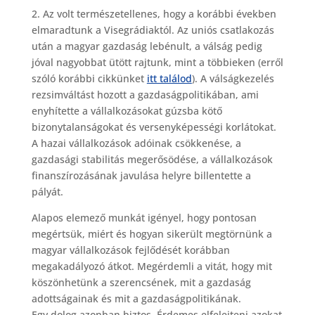
2. Az volt természetellenes, hogy a korábbi években
elmaradtunk a Visegrádiaktól. Az uniós csatlakozás
után a magyar gazdaság lebénult, a válság pedig
jóval nagyobbat ütött rajtunk, mint a többieken (erről
szóló korábbi cikkünket
itt találod
). A válságkezelés
rezsimváltást hozott a gazdaságpolitikában, ami
enyhítette a vállalkozásokat gúzsba kötő
bizonytalanságokat és versenyképességi korlátokat.
A hazai vállalkozások adóinak csökkenése, a
gazdasági stabilitás megerősödése, a vállalkozások
finanszírozásának javulása helyre billentette a
pályát.
Alapos elemező munkát igényel, hogy pontosan
megértsük, miért és hogyan sikerült megtörnünk a
magyar vállalkozások fejlődését korábban
megakadályozó átkot. Megérdemli a vitát, hogy mit
köszönhetünk a szerencsének, mit a gazdaság
adottságainak és mit a gazdaságpolitikának.
Egy dolog azonban biztos. Érdemes elfelejteni azokat