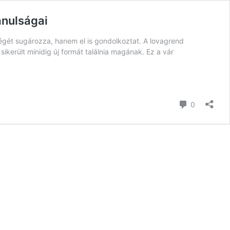
anulságai
égét sugározza, hanem el is gondolkoztat. A lovagrend
sikerült minidig új formát találnia magának. Ez a vár
hozzászól
0