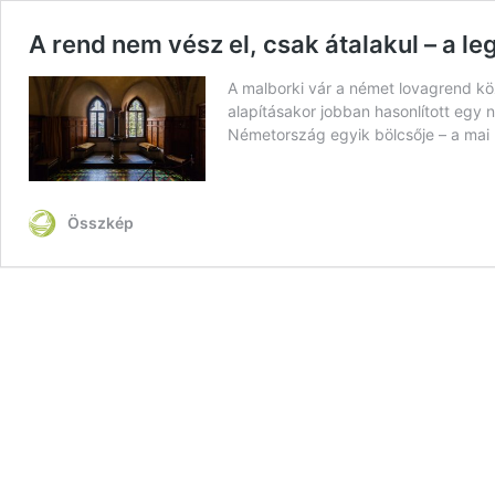
A rend nem vész el, csak átalakul – a l
A malborki vár a német lovagrend kö
alapításakor jobban hasonlított egy n
Németország egyik bölcsője – a ma
Összkép