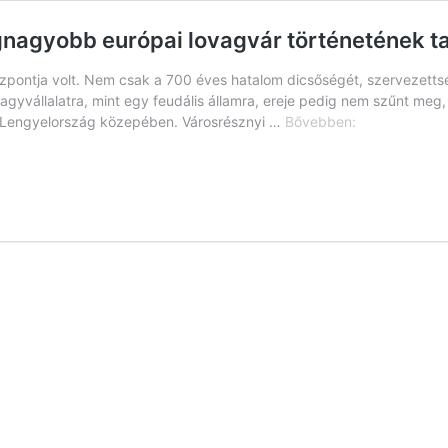
egnagyobb európai lovagvár történetének t
zpontja volt. Nem csak a 700 éves hatalom dicsőségét, szervezetts
agyvállalatra, mint egy feudális államra, ereje pedig nem szűnt meg, 
A
i Lengyelország közepében. Városrésznyi …
Bővebben:
rend
nem
vész
el,
csak
átalakul
–
a
legnagyobb
európai
lovagvár
történetének
tanulságai