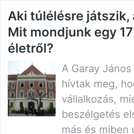
Aki túlélésre játszik
Mit mondjunk egy 17 
életről?
A Garay János 
hívtak meg, hog
vállalkozás, m
beszélgetés els
más és miben u