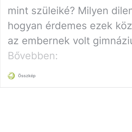
mint szüleiké? Milyen dile
hogyan érdemes ezek közö
az embernek volt gimnázium
Aki
Bővebben:
túlélésre
játszik,
az
Összkép
előbb
utóbb
veszít
–
Mit
mondjunk
egy
17
évesnek
a