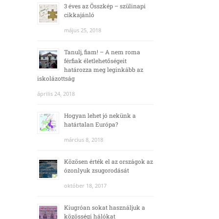
3 éves az Összkép – szülinapi
cikkajánló
május 25, 2018
Tanulj, fiam! – A nem roma
férfiak életlehetőségeit
határozza meg leginkább az
iskolázottság
április 24, 2018
Hogyan lehet jó nekünk a
határtalan Európa?
március 8, 2018
Közösen érték el az országok az
ózonlyuk zsugorodását
október 18, 2017
Kiugróan sokat használjuk a
közösségi hálókat