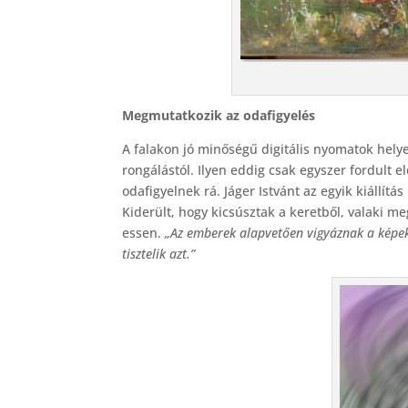
Megmutatkozik az odafigyelés
A falakon jó minőségű digitális nyomatok helye
rongálástól. Ilyen eddig csak egyszer fordult e
odafigyelnek rá. Jáger Istvánt az egyik kiállít
Kiderült, hogy kicsúsztak a keretből, valaki m
essen.
„Az emberek alapvetően vigyáznak a képekr
tisztelik azt.”