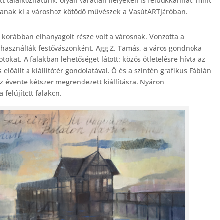
tt találkozhatunk, olyan váratlan helyeken is felbukkanhat, mint
lítanak ki a városhoz kötődő művészek a VasútARTjáróban.
ó korábban elhanyagolt része volt a városnak. Vonzotta a
ok használták festővászonként. Agg Z. Tamás, a város gondnoka
otokat. A falakban lehetőséget látott: közös ötletelésre hívta az
előállt a kiállítótér gondolatával. Ő és a szintén grafikus Fábián
az évente kétszer megrendezett kiállításra. Nyáron
felújított falakon.