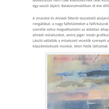
Művészettel nem csak kiállítótermek falai közö
c
egy vasúti átjáró. Balatonalmádiban öt éve ál
e
b
A strandot és Almádi főterét összekötő aluljár
rongálókat, a nagy falfelületeket a falfirkász
o
szerette volna megváltoztatni az áldatlan állap
o
almádi művészeket, amire Jáger István grafikus 
k
László vállalták a művészeti vezetők szerepét 
képzőművészek munkái, télen fotók láthatóak a 