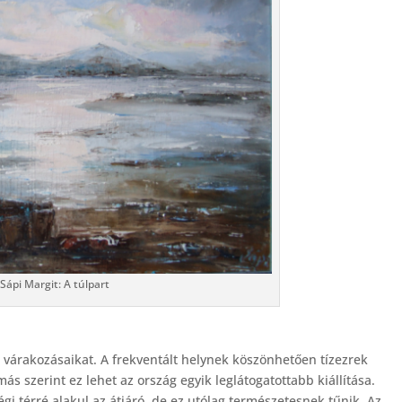
Sápi Margit: A túlpart
árakozásaikat. A frekventált helynek köszönhetően tízezrek
ás szerint ez lehet az ország egyik leglátogatottabb kiállítása.
gi térré alakul az átjáró, de ez utólag természetesnek tűnik. Az