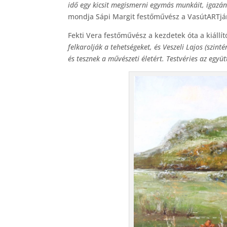
idő egy kicsit megismerni egymás munkáit, igaz
mondja Sápi Margit festőművész a VasútARTjár
Fekti Vera festőművész a kezdetek óta a kiállít
felkarolják a tehetségeket, és Veszeli Lajos (szint
és tesznek a művészeti életért. Testvéries az eg