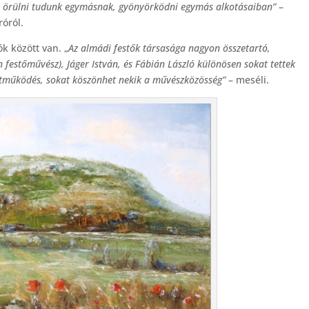
án örülni tudunk egymásnak, gyönyörködni egymás alkotásaiban”
–
óról.
ók között van. „
Az almádi festők társasága nagyon összetartó,
én festőművész), Jáger István, és Fábián László különösen sokat tettek
yüttműködés, sokat köszönhet nekik a művészközösség”
– meséli.