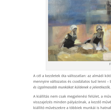
F
A cél a kezdetek óta változatlan: az almádi 
mennyire változatos és csodálatos tud lenni – b
és izgalmasabb munkákat küldenek a jelentkezők, 
A kiállítás nem csak megjelenési felület, a m
visszajelzés minden pályázónak, a kezdő művés
kiállító művészekre a többiek munkái is hatna