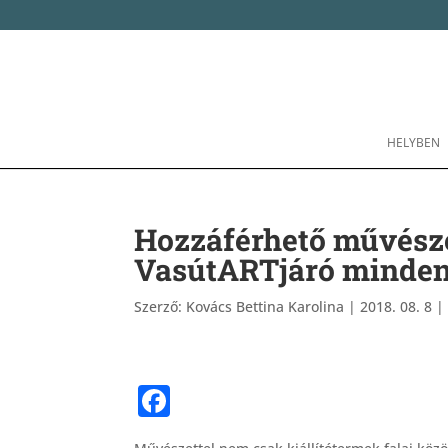
HELYBEN
Hozzáférhető művésze
VasútARTjáró mindenki
Szerző:
Kovács Bettina Karolina
|
2018. 08. 8
F
a