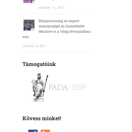
október 11, 2017
Magyarország az export
mennyiségét és összetételét
tekintve is a világ élvonalában
van
október 4, 2017
Támogatóink
Kövess minket!