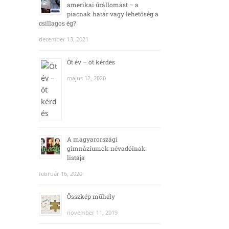
amerikai űrállomást – a
piacnak határ vagy lehetőség a
csillagos ég?
december 13, 2021
Öt év – öt kérdés
május 12, 2020
A magyarországi
gimnáziumok névadóinak
listája
február 16, 2020
Összkép műhely
november 11, 2019