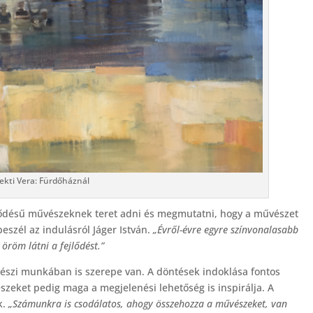
ekti Vera: Fürdőháznál
kötődésű művészeknek teret adni és megmutatni, hogy a művészet
eszél az indulásról Jáger István.
„É
vről-évre egyre színvonalasabb
öröm látni a fejlődést.”
űvészi munkában is szerepe van. A döntések indoklása fontos
zeket pedig maga a megjelenési lehetőség is inspirálja. A
k.
„Számunkra is csodálatos, ahogy összehozza a művészeket, van