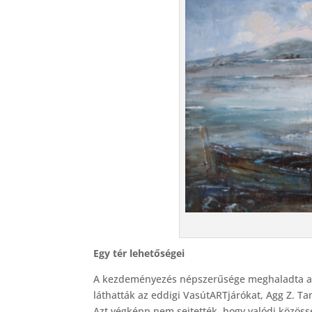
Egy tér lehetőségei
A kezdeményezés népszerűsége meghaladta a v
láthatták az eddigi VasútARTjárókat, Agg Z. Tam
Azt végképp nem sejtették, hogy valódi közössé