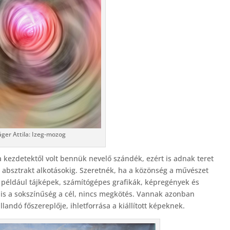
áger Attila: Izeg-mozog
a kezdetektől volt bennük nevelő szándék, ezért is adnak teret
 absztrakt alkotásokig. Szeretnék, ha a közönség a művészet
például tájképek, számítógépes grafikák, képregények és
 is a sokszínűség a cél, nincs megkötés. Vannak azonban
llandó főszereplője, ihletforrása a kiállított képeknek.