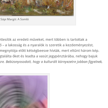
Sápi Margit: A Somló
ttesítik az eredeti műveket, mert többen is tartottak a
lő – a lakosság és a nyaralók is szeretik a kezdeményezést,
ás megnyitója előtt kétségbeesve hívták, mert eltűnt három kép.
egtalálta őket és leadta a vasút jegypénztárába, nehogy bajuk
e. Bebizonyosodott, hogy a kulturált környezetre jobban figyelnek,