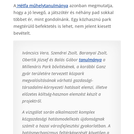
A
Hétfa műhelytanulmánya
azonban megmutatja,
hogy a jó levegő, a játszótér és néhány pad sokkal
többet ér, mint gondolnánk. Egy közhasznú park
megtérülő befektetés is lehet, nem jelent kiesett
bevételt.
Iváncsics Vera, Szendrei Zsolt, Baranyai Zsolt,
Obertik József és Balás Gábor
tanulmánya
a
Millenáris Park bővítésének, a korábbi Ganz
gyár területére tervezett közpark
megvalósításának várható gazdasági-
társadalmi-környezeti hatásait elemzi, illetve
előzetes költség-hasznon elemzést készít a
projektről.
A vizsgálat során alkalmazott komplex
közgazdasági hatásmodellezés újdonságnak
számít a hazai városfejlesztési gyakorlatban.
A
hatásmechanizmus feltérképezését követően a