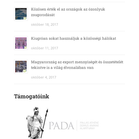
Közösen érték el az országok az ózonlyuk
zsugorodását
október 18, 2017
Kiugróan sokat használjuk a közösségi hálókat
október 11, 2017
Magyarország az export mennyiségét és összetételét
tekintve is a világ élvonalában van
október 4, 2017
Támogatóink