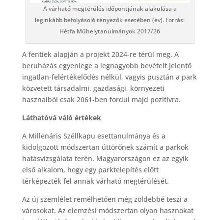
A várható megtérülés időpontjának alakulása a
leginkább befolyásoló tényezők esetében (év). Forrás:
Hétfa Műhelytanulmányok 2017/26
A fentiek alapján a projekt 2024-re térül meg. A
beruházás egyenlege a legnagyobb bevételt jelentő
ingatlan-felértékelődés nélkül, vagyis pusztán a park
közvetett társadalmi, gazdasági, környezeti
hasznaiból csak 2061-ben fordul majd pozitívra.
Láthatóvá váló értékek
A Millenáris Széllkapu esettanulmánya és a
kidolgozott módszertan úttörőnek számít a parkok
hatásvizsgálata terén. Magyarországon ez az egyik
első alkalom, hogy egy parktelepítés előtt
térképezték fel annak várható megtérülését.
Az új szemlélet remélhetően még zöldebbé teszi a
városokat. Az elemzési módszertan olyan hasznokat