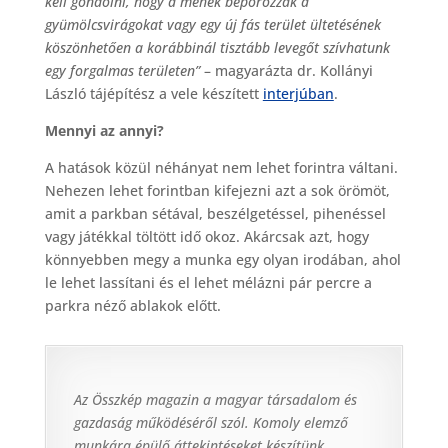
kell gondolni, hogy a méhek beporozzák a
gyümölcsvirágokat vagy egy új fás terület ültetésének
köszönhetően a korábbinál tisztább levegőt szívhatunk
egy forgalmas területen”
– magyarázta dr. Kollányi
László tájépítész a vele készített
interjúban
.
Mennyi az annyi?
A hatások közül néhányat nem lehet forintra váltani.
Nehezen lehet forintban kifejezni azt a sok örömöt,
amit a parkban sétával, beszélgetéssel, pihenéssel
vagy játékkal töltött idő okoz. Akárcsak azt, hogy
könnyebben megy a munka egy olyan irodában, ahol
le lehet lassítani és el lehet mélázni pár percre a
parkra néző ablakok előtt.
Az Összkép magazin a magyar társadalom és
gazdaság működéséről szól. Komoly elemző
munkára épülő áttekintéseket készítünk,