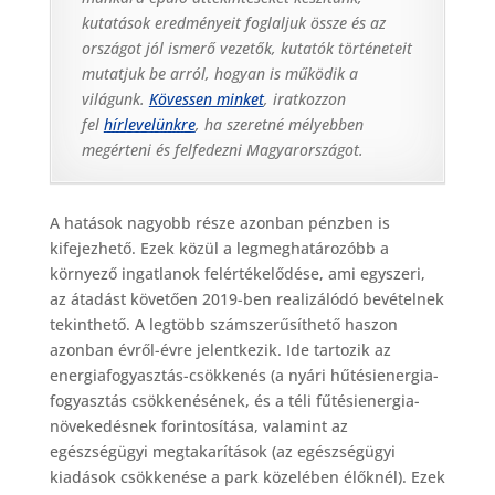
kutatások eredményeit foglaljuk össze és az
országot jól ismerő vezetők, kutatók történeteit
mutatjuk be arról, hogyan is működik a
világunk.
Kövessen minket
, iratkozzon
fel
hírlevelünkre
, ha szeretné mélyebben
megérteni és felfedezni Magyarországot.
A hatások nagyobb része azonban pénzben is
kifejezhető. Ezek közül a legmeghatározóbb a
környező ingatlanok felértékelődése, ami egyszeri,
az átadást követően 2019-ben realizálódó bevételnek
tekinthető. A legtöbb számszerűsíthető haszon
azonban évről-évre jelentkezik. Ide tartozik az
energiafogyasztás-csökkenés (a nyári hűtésienergia-
fogyasztás csökkenésének, és a téli fűtésienergia-
növekedésnek forintosítása, valamint az
egészségügyi megtakarítások (az egészségügyi
kiadások csökkenése a park közelében élőknél). Ezek