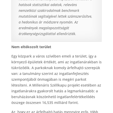
hatások statisztikai adatok, releváns
nemzetközi szakirodalmak benchmark
mutatóinak segítségével lettek számszerűsítve,
a hedonikus ár módszere nyomán. Az
eredmények megalapozottságát
érzékenységvizsgálattal ellenőrizték.
Nem eltékozolt terület
Egy közpark a város szívében emeli a terület, így a
környező épületek értékét, ami az ingatlanárakban is
tükröződik. A parkoknak komoly árfelhajtó szerepük
van: a tanulmány szerint az ingatlanfejlesztés
szempontjából önmagában is megéri parkot
létesíteni. A Millenáris Széllkapu projekt esetében az
ingatlanárakra gyakorolt hatás a legmarkánsabb: a
beruházásnak köszönhető ingatlanfelértékelődés
összege összesen 16,535 milliárd forint.
Az, hogy ez az árfelhajtó hatás mennyire erős, több