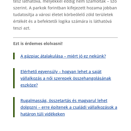
tesz láthatóvá, melyekkel eddig nem számoltak – szó
szerint. A parkok forintban kifejezett hozama jobban
tudatosítja a városi életet körbeölelő zöld területek
értékét és a befektetői logika számára is láthatóvá
teszi azt.
Ezt is érdemes elolvasni!
A gázpiac átalakulása – miért jó ez nekünk?
Elérhető egyensúly – hogyan lehet a saját
vállalkozás a női szerepek összehangolásának
eszköze?
Rugalmasság, összetartás és magyarul lehet
dolgozni – erre építenek a családi vállalkozások a
határon túli vidékeken