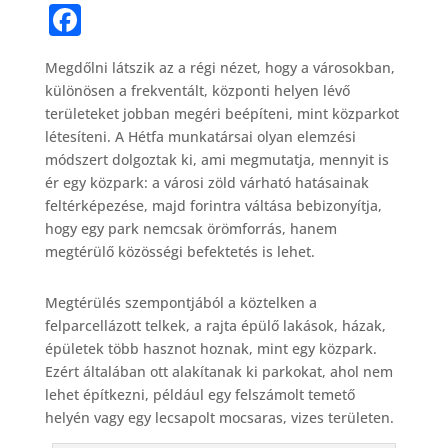
F
a
Megdőlni látszik az a régi nézet, hogy a városokban,
c
különösen a frekventált, központi helyen lévő
e
területeket jobban megéri beépíteni, mint közparkot
b
létesíteni. A Hétfa munkatársai olyan elemzési
módszert dolgoztak ki, ami megmutatja, mennyit is
o
ér egy közpark: a városi zöld várható hatásainak
o
feltérképezése, majd forintra váltása bebizonyítja,
hogy egy park nemcsak örömforrás, hanem
k
megtérülő közösségi befektetés is lehet.
Megtérülés szempontjából a köztelken a
felparcellázott telkek, a rajta épülő lakások, házak,
épületek több hasznot hoznak, mint egy közpark.
Ezért általában ott alakítanak ki parkokat, ahol nem
lehet építkezni, például egy felszámolt temető
helyén vagy egy lecsapolt mocsaras, vizes területen.