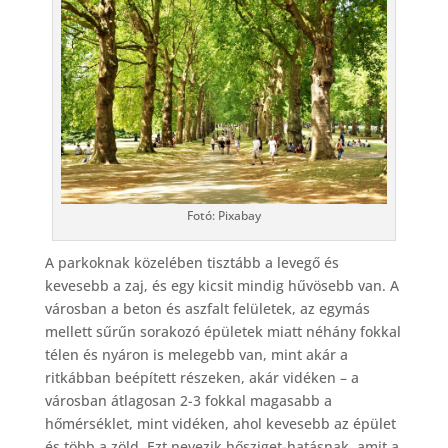
Fotó: Pixabay
A parkoknak közelében tisztább a levegő és
kevesebb a zaj, és egy kicsit mindig hűvösebb van. A
városban a beton és aszfalt felületek, az egymás
mellett sűrűn sorakozó épületek miatt néhány fokkal
télen és nyáron is melegebb van, mint akár a
ritkábban beépített részeken, akár vidéken – a
városban átlagosan 2-3 fokkal magasabb a
hőmérséklet, mint vidéken, ahol kevesebb az épület
és több a zöld. Ezt nevezik hősziget-hatásnak, amit a