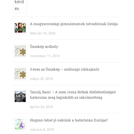
A magyarországi gimnáziumok névadóinak listája
február 16, 2020
Összkép műhely
november 11, 2019
3 éves az Összkép – szülinapi cikkajánló
május 25, 2018
Tanulj, fiam! – A nem roma férfiak életlehetőségeit
határozza meg leginkább az iskolázottság
április 24, 2018
Hogyan lehet jó nekünk a határtalan Európa?
március 8, 2018