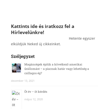
Kattints ide és iratkozz fel a
Hírlevelünkre!
_______________________________________
Hetente egyszer
elküldjük Neked új cikkeinket.
Széljegyzet
Magáncégek építik a következő amerikai
űrállomást – a piacnak határ vagy lehetőség a
csillagos ég?
december 13, 2021
Öt év – öt kérdés
május 12, 2020