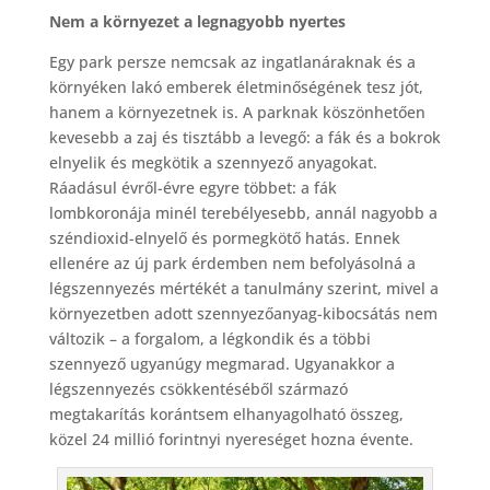
Nem a környezet a legnagyobb nyertes
Egy park persze nemcsak az ingatlanáraknak és a
környéken lakó emberek életminőségének tesz jót,
hanem a környezetnek is. A parknak köszönhetően
kevesebb a zaj és tisztább a levegő: a fák és a bokrok
elnyelik és megkötik a szennyező anyagokat.
Ráadásul évről-évre egyre többet: a fák
lombkoronája minél terebélyesebb, annál nagyobb a
széndioxid-elnyelő és pormegkötő hatás. Ennek
ellenére az új park érdemben nem befolyásolná a
légszennyezés mértékét a tanulmány szerint, mivel a
környezetben adott szennyezőanyag-kibocsátás nem
változik – a forgalom, a légkondik és a többi
szennyező ugyanúgy megmarad. Ugyanakkor a
légszennyezés csökkentéséből származó
megtakarítás korántsem elhanyagolható összeg,
közel 24 millió forintnyi nyereséget hozna évente.