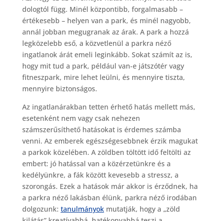
dologtól függ. Minél központibb, forgalmasabb –
értékesebb – helyen van a park, és minél nagyobb,
annál jobban megugranak az árak. A park a hozzá
legközelebb eső, a közvetlenül a parkra néző
ingatlanok árát emeli leginkább. Sokat számít az is,
hogy mit tud a park, például van-e játszótér vagy
fitneszpark, mire lehet leülni, és mennyire tiszta,
mennyire biztonságos.
Az ingatlanárakban tetten érhető hatás mellett más,
esetenként nem vagy csak nehezen
számszerűsíthető hatásokat is érdemes számba
venni. Az emberek egészségesebbnek érzik magukat
a parkok közelében. A zöldben töltött idő feltölti az
embert: jó hatással van a közérzetünkre és a
kedélyünkre, a fák között kevesebb a stressz, a
szorongás. Ezek a hatások már akkor is érződnek, ha
a parkra néző lakásban élünk, parkra néző irodában
dolgozunk:
tanulmányok
mutatják, hogy a „zöld
kilátás” kreatívabbá, hatékonyabbá teszi a