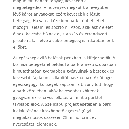
magunkat, hanem tényleg kevesebb a
megbetegedés. A növények megkötik a levegőben
lévő káros anyagokat, ezért kevesebb a légúti
betegség. Ha van a közelben park, többet lehet
mozogni, sétálni és sportolni. Azok, akik aktív életet
élnek, kevésbé híznak el, s a szív- és érrendszeri
problémák, illetve a cukorbetegség is ritkábban érik
el őket.
Az egészségjavító hatások pénzben is kifejezhetők. A
kórházi betegeknél például a parkra néző szobákban
kimutathatóan gyorsabban gyógyulnak a betegek és
kevesebb fájdalomcsillapítót használnak. Az átlagos
egészségügyi költségek kapcsán is bizonyított, hogy
a park közelében lakók kevesebbet költenek
gyógyszerekre, orvosi ellátásra, mint a parktól
távolabb élők. A Széllkapu projekt esetében a park
kialakításának köszönhető egészségügyi
megtakarítások összesen 25 millió forint évi
nyereséget jelentenek.