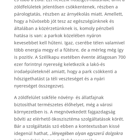
zöldfelületek jelentősen csökkentenek, részben a
párologtatás, részben az árnyékolás miatt. Amellett,
hogy a hűvösebb jót tesz az egészségünknek és
általában a közérzetünknek is, komoly pénzbeli
hatása is van: a parkok közelében nyáron
kevesebbet kell hűteni. Igaz, cserébe télen valamivel
több energia megy el a fűtésre, de a mérleg még így
is pozitív. A Széllkapu esetében évente átlagosan 700
ezer forintnyi nyereség keletkezik a lakó-és
irodaépületeknél amiatt, hogy a park csökkenti a
hőszigethatást (a téli veszteséget és a nyári
nyereséget összegezve).
A zöldfelület sokféle növény- és állatfajnak
biztosíthat természetes élőhelyet, még a városi
környezetben is. A megnövekedett fajgazdagság
bővíti az elérhető ökoszisztéma szolgáltatások körét.
Bár a szolgáltatás szó ebben a kontextusban kissé
idegenül hathat,
„lényegében olyan egyszerű dolgokra