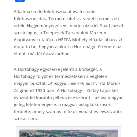
a
Alkalmazkodó földhasználat vs. formáló
c
földhasznosítás. Termőterület vs. védett természeti
e
érték. Hagyományőrzés vs. modernizáció. Saád József
b
szociológus, a Telepesek Társadalmi Múzeum
Alapítvány kutatója a HÉTFA Műhely előadásában azt
o
mutatta be, hogyan alakult a Hortobágy története az
o
elmúlt másfél évszázadban.
k
A Hortobágy egyszerre jelenti a községet, a
Hortobágy-folyót és természetesen a végtelen
magyar pusztát. „
A magyar nemzeti park”
, írta Móricz
Zsigmond 1930-ban. A Hortobágy – Zoltay Lajos két
évtizeddel korábbi jellemzése szerint – az ősi magyar
jelleg letéteményese: a magyar ősfoglalkozások
területe, amely számos mitikus vonást és évszázados
szokást őriz.