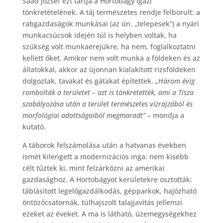
Saád József ezt tartja a Hortobágy igazi
tönkretételének. A táj természetes rendje felborult: a
rabgazdaságok munkásai (az ún. „telepesek”) a nyári
munkacsúcsok idején túl is helyben voltak, ha
szükség volt munkaerejükre, ha nem, foglalkoztatni
kellett őket. Amikor nem volt munka a földeken és az
állatokkal, akkor az újonnan kialakított rizsföldeken
dolgoztak, tavakat és gátakat építettek.
„Három évig
rombolták a területet – azt is tönkretették, ami a Tisza
szabályozása után a terület természetes vízrajzából és
morfológiai adottságaiból megmaradt”
– mondja a
kutató.
A táborok felszámolása után a hatvanas években
ismét kilengett a modernizációs inga: nem kisebb
célt tűztek ki, mint felzárkózni az amerikai
gazdasághoz. A Hortobágyot kerületekre osztották:
táblásított legelőgazdálkodás, gépparkok, hajózható
öntözőcsatornák, túlhajszolt talajjavítás jellemzi
ezeket az éveket. A ma is látható, üzemegységekhez