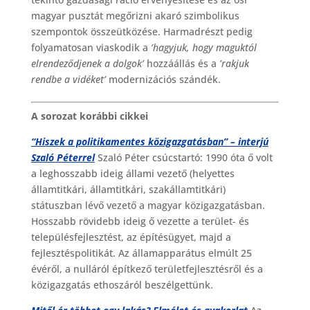
magyar pusztát megőrizni akaró szimbolikus
szempontok összeütközése. Harmadrészt pedig
folyamatosan viaskodik a
’hagyjuk, hogy maguktól
elrendeződjenek a dolgok’
hozzáállás és a
’rakjuk
rendbe a vidéket’
modernizációs szándék.
A sorozat korábbi cikkei
“Hiszek a politikamentes közigazgatásban” – interjú
Szaló Péterrel
Szaló Péter csúcstartó: 1990 óta ő volt
a leghosszabb ideig állami vezető (helyettes
államtitkári, államtitkári, szakállamtitkári)
státuszban lévő vezető a magyar közigazgatásban.
Hosszabb rövidebb ideig ő vezette a terület- és
településfejlesztést, az építésügyet, majd a
fejlesztéspolitikát. Az államapparátus elmúlt 25
évéről, a nulláról építkező területfejlesztésről és a
közigazgatás ethoszáról beszélgettünk.