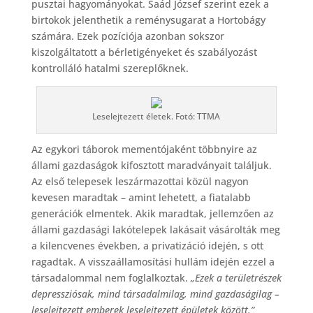
pusztai hagyományokat. Saád József szerint ezek a
birtokok jelenthetik a reménysugarat a Hortobágy
számára. Ezek pozíciója azonban sokszor
kiszolgáltatott a bérletigényeket és szabályozást
kontrolláló hatalmi szereplőknek.
Leselejtezett életek. Fotó: TTMA
Az egykori táborok mementójaként többnyire az
állami gazdaságok kifosztott maradványait találjuk.
Az első telepesek leszármazottai közül nagyon
kevesen maradtak – amint lehetett, a fiatalabb
generációk elmentek. Akik maradtak, jellemzően az
állami gazdasági lakótelepek lakásait vásárolták meg
a kilencvenes években, a privatizáció idején, s ott
ragadtak. A visszaállamosítási hullám idején ezzel a
társadalommal nem foglalkoztak.
„Ezek a területrészek
depressziósak, mind társadalmilag, mind gazdaságilag –
leselejtezett emberek leselejtezett épületek között.”