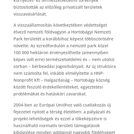
környezet- és természetvédelmi törvények
biztosították az előzőleg privatizált területek
visszavásárlását.
A visszaállamosítás következtében védettséget
élvező nemzeti földvagyon a Hortobágyi Nemzeti
Park területét a korábbihoz képest többszörösére
növelte. Az ezredfordulón a nemzeti park közel
100 000 hektáron érvényesíthette (amennyiben
képes volt erre) természetvédelmi és – nem utolsó
sorban – bérbeadási jogosítványait. Az új struktúra
nem számolta fel, inkább elmélyítette a HNP-
Nonprofit Kft – Halgazdaság – Hortobágy község
között feszülő érdekellentéteket, egyeztetési
problémákat és hatásköri zavarokat.
2004-ben az Európai Unióhoz való csatlakozás új
fejezetet nyitott a térség életében: a pályázati és
projekt-lehetőségek és ezzel a tőkeképzésre is
használható normatív területi támogatások
kibővülése minden addiginál nagyobb földéhséget