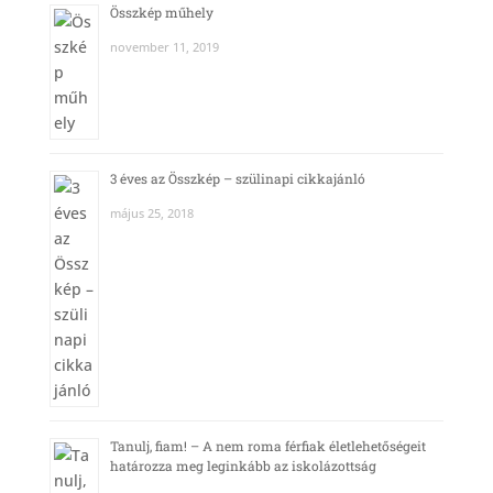
Összkép műhely
november 11, 2019
3 éves az Összkép – szülinapi cikkajánló
május 25, 2018
Tanulj, fiam! – A nem roma férfiak életlehetőségeit
határozza meg leginkább az iskolázottság