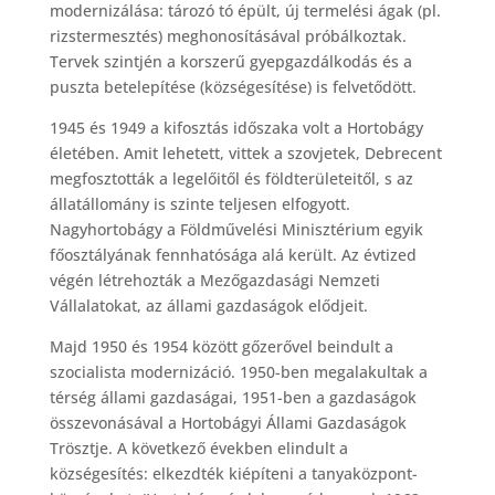
modernizálása: tározó tó épült, új termelési ágak (pl.
rizstermesztés) meghonosításával próbálkoztak.
Tervek szintjén a korszerű gyepgazdálkodás és a
puszta betelepítése (községesítése) is felvetődött.
1945 és 1949 a kifosztás időszaka volt a Hortobágy
életében. Amit lehetett, vittek a szovjetek, Debrecent
megfosztották a legelőitől és földterületeitől, s az
állatállomány is szinte teljesen elfogyott.
Nagyhortobágy a Földművelési Minisztérium egyik
főosztályának fennhatósága alá került. Az évtized
végén létrehozták a Mezőgazdasági Nemzeti
Vállalatokat, az állami gazdaságok elődjeit.
Majd 1950 és 1954 között gőzerővel beindult a
szocialista modernizáció. 1950-ben megalakultak a
térség állami gazdaságai, 1951-ben a gazdaságok
összevonásával a Hortobágyi Állami Gazdaságok
Trösztje. A következő években elindult a
községesítés: elkezdték kiépíteni a tanyaközpont-