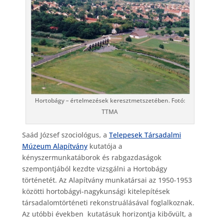
Hortobágy – értelmezések keresztmetszetében. Fotó:
TTMA
Saád József szociológus, a
Telepesek Társadalmi
Múzeum Alapítvány
kutatója a
kényszermunkatáborok és rabgazdaságok
szempontjából kezdte vizsgálni a Hortobágy
történetét. Az Alapítvány munkatársai az 1950-1953
közötti hortobágyi-nagykunsági kitelepítések
társadalomtörténeti rekonstruálásával foglalkoznak.
Az utóbbi években kutatásuk horizontja kibővült, a