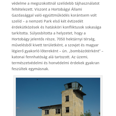
védelme a megszokottnál szelídebb tájhasználatot
feltételezett. Viszont a Hortobágyi Állami
Gazdasággal való együttműködés korántsem volt
szelíd – a nemzeti Park első két évtizedét
érdekütközések és hatásköri konfliktusok sokasága
tarkította. Súlyosbította a helyzetet, hogy a
Hortobágy jelentős része, 7050 hektárnyi térség,
művelésből kivett területként, a szovjet és magyar
légierő gyakorló lőtereként – ún. „bombázótérként” –
katonai fennhatóság alá tartozott. Az üzemi,
természetvédelmi és honvédelmi érdekek gyakran
feszültek egymásnak.