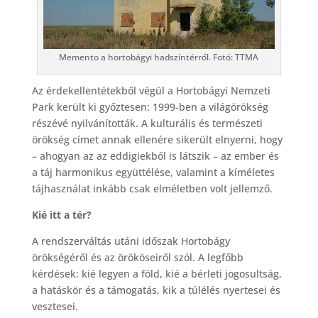
Memento a hortobágyi hadszíntérről. Fotó: TTMA
Az érdekellentétekből végül a Hortobágyi Nemzeti
Park került ki győztesen: 1999-ben a világörökség
részévé nyilvánították. A kulturális és természeti
örökség címet annak ellenére sikerült elnyerni, hogy
– ahogyan az az eddigiekből is látszik – az ember és
a táj harmonikus együttélése, valamint a kíméletes
tájhasználat inkább csak elméletben volt jellemző.
Kié itt a tér?
A rendszerváltás utáni időszak Hortobágy
örökségéről és az örököseiről szól. A legfőbb
kérdések: kié legyen a föld, kié a bérleti jogosultság,
a hatáskör és a támogatás, kik a túlélés nyertesei és
vesztesei.