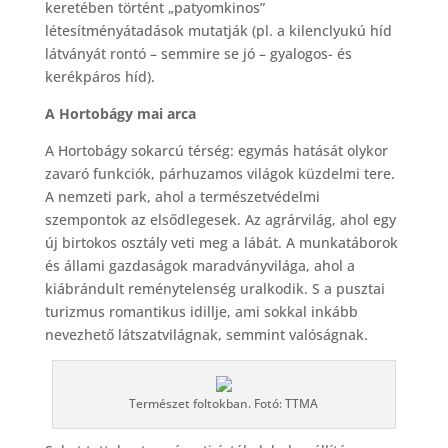
keretében történt „patyomkinos”
létesítményátadások mutatják (pl. a kilenclyukú híd
látványát rontó – semmire se jó – gyalogos- és
kerékpáros híd).
A Hortobágy mai arca
A Hortobágy sokarcú térség: egymás hatását olykor
zavaró funkciók, párhuzamos világok küzdelmi tere.
A nemzeti park, ahol a természetvédelmi
szempontok az elsődlegesek. Az agrárvilág, ahol egy
új birtokos osztály veti meg a lábát. A munkatáborok
és állami gazdaságok maradványvilága, ahol a
kiábrándult reménytelenség uralkodik. S a pusztai
turizmus romantikus idillje, ami sokkal inkább
nevezhető látszatvilágnak, semmint valóságnak.
Természet foltokban. Fotó: TTMA