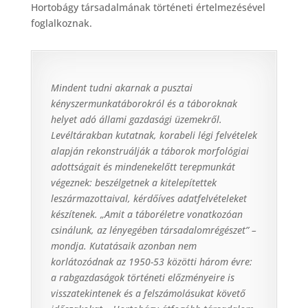
Hortobágy társadalmának történeti értelmezésével
foglalkoznak.
Mindent tudni akarnak a pusztai
kényszermunkatáborokról és a táboroknak
helyet adó állami gazdasági üzemekről.
Levéltárakban kutatnak, korabeli légi felvételek
alapján rekonstruálják a táborok morfológiai
adottságait és mindenekelőtt terepmunkát
végeznek: beszélgetnek a kitelepítettek
leszármazottaival, kérdőíves adatfelvételeket
készítenek. „Amit a táboréletre vonatkozóan
csinálunk, az lényegében társadalomrégészet” –
mondja. Kutatásaik azonban nem
korlátozódnak az
1950-53 közötti három évre:
a rabgazdaságok történeti előzményeire is
visszatekintenek és a felszámolásukat követő