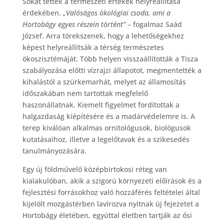
Sokat tettek a természeti értékek helyreállítása
érdekében.
„Valóságos ökológiai csoda, ami a
Hortobágy egyes részein történt”
– fogalmaz Saád
József. Arra törekszenek, hogy a lehetőségekhez
képest helyreállítsák a térség természetes
ökoszisztémáját. Több helyen visszaállították a Tisza
szabályozása előtti vízrajzi állapotot, megmentették a
kihalástól a szürkemarhát, melyet az államosítás
időszakában nem tartottak megfelelő
haszonállatnak. Kiemelt figyelmet fordítottak a
halgazdaság kiépítésére és a madárvédelemre is. A
terep kiválóan alkalmas ornitológusok, biológusok
kutatásaihoz, illetve a legelőtavak és a szikesedés
tanulmányozására.
Egy új földművelő középbirtokosi réteg van
kialakulóban, akik a szigorú környezeti előírások és a
fejlesztési forrásokhoz való hozzáférés feltételei által
kijelölt mozgástérben lavírozva nyitnak új fejezetet a
Hortobágy életében, egyúttal életben tartják az ősi