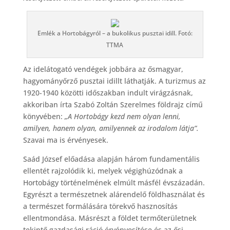
Emlék a Hortobágyról – a bukolikus pusztai idill. Fotó:
TTMA
Az idelátogató vendégek jobbára az ősmagyar,
hagyományőrző pusztai idillt láthatják. A turizmus az
1920-1940 közötti időszakban indult virágzásnak,
akkoriban írta Szabó Zoltán Szerelmes földrajz című
könyvében:
„A Hortobágy kezd nem olyan lenni,
amilyen, hanem olyan, amilyennek az irodalom látja”.
Szavai ma is érvényesek.
Saád József előadása alapján három fundamentális
ellentét rajzolódik ki, melyek végighúzódnak a
Hortobágy történelmének elmúlt másfél évszázadán.
Egyrészt a természetnek alárendelő földhasználat és
a természet formálására törekvő hasznosítás
ellentmondása. Másrészt a földet termőterületnek
tekintő gazdasági ráció érvényesítése és az ősi