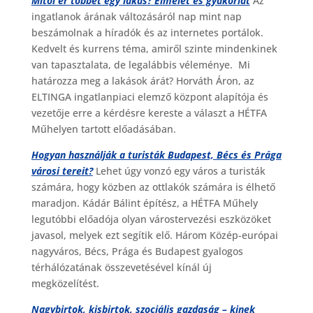
Mitől ér többet egy lakás? Elmélet és gyakorlat
Az
ingatlanok árának változásáról nap mint nap
beszámolnak a híradók és az internetes portálok.
Kedvelt és kurrens téma, amiről szinte mindenkinek
van tapasztalata, de legalábbis véleménye. Mi
határozza meg a lakások árát? Horváth Áron, az
ELTINGA ingatlanpiaci elemző központ alapítója és
vezetője erre a kérdésre kereste a választ a HÉTFA
Műhelyen tartott előadásában.
Hogyan használják a turisták Budapest, Bécs és Prága
városi tereit?
Lehet úgy vonzó egy város a turisták
számára, hogy közben az ottlakók számára is élhető
maradjon. Kádár Bálint építész, a HÉTFA Műhely
legutóbbi előadója olyan várostervezési eszközöket
javasol, melyek ezt segítik elő. Három Közép-európai
nagyváros, Bécs, Prága és Budapest gyalogos
térhálózatának összevetésével kínál új
megközelítést.
Nagybirtok, kisbirtok, szociális gazdaság – kinek