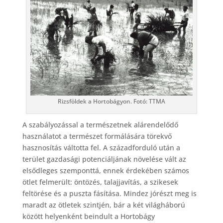
Rizsföldek a Hortobágyon. Fotó: TTMA
A szabályozással a természetnek alárendelődő
használatot a természet formálására törekvő
hasznosítás váltotta fel. A századforduló után a
terület gazdasági potenciáljának növelése vált az
elsődleges szemponttá, ennek érdekében számos
ötlet felmerült: öntözés, talajjavítás, a szikesek
feltörése és a puszta fásítása. Mindez jórészt meg is
maradt az ötletek szintjén, bár a két világháború
között helyenként beindult a Hortobágy