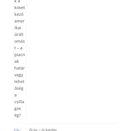
Öt év – öt kérdés