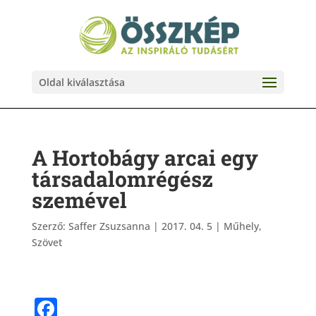
Oldal kiválasztása
A Hortobágy arcai egy
társadalomrégész
szemével
Szerző:
Saffer Zsuzsanna
|
2017. 04. 5
|
Műhely
,
Szövet
F