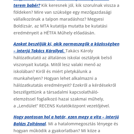
terem babér?
Kik keresnek jól, kik szorulnak vissza a
földeken? Mire van szüksége egy mezőgazdasági
vállalkozónak a talpon maradáshoz? Megyesi
Boldizsár, az MTA kutatója mutatta be kutatási
eredményeit a HÉTFA Műhely előadásán.
Azokat beszéljük ki, akik normaszegők a közösségben
– interjú Takács Károllyal.
Takács Károly
hálózatkutató az általános iskolai osztályok belső
viszonyait kutatja. Mitől lesz valaki menő az
iskolában? Kiről és miért pletykálunk a
munkahelyen? Hogyan lehet alkalmazni a
hálózatkutatás eredményeit? Ezekről a kérdésekről
beszélgettünk a társadalmi kapcsolatháló-
elemzéssel foglalkozó hazai szakmai műhely,
a „Lendület” RECENS Kutatóközpont vezetőjével.
Hogy pontosan hol a határ, ezen megy a vita – interjú
Balázs Zoltánnal
.
Mi a hatalommegosztás lényege és
hogyan működik a gyakorlatban? Mi köze a