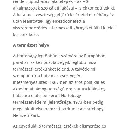
rendelt típusházas lakótelepek – az ÁG-
alkalmazottak szolgálati lakásai – is ekkor épültek ki.
A hatalmas veszteséggel járó kísérleteket néhány év
után leállították, így elkezdődhetett a
visszarendeződés a természeti környezet által kijelölt
keretek közé.
A természet helye
A Hortobágy legtöbbünk számára az Európában
páratlan szikes pusztát, egyik legfőbb hazai
természeti értékünket jelenti. A tájvédelmi
szempontok a hatvanas évek végén
intézményesültek. 1967-ben az erős politikai és
akadémiai támogatottságú Pro Natura kiáltvány
hatására előtérbe került Hortobágy
természetvédelmi jelentősége, 1973-ben pedig
megalakult első nemzeti parkunk: a Hortobágyi
Nemzeti Park.
Az egyedülálló természeti értékek elismerése és