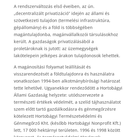
A rendszerváltozás első éveiben, az ún.
„decentralizált privatizáció” idején az állami és
szövetkezeti tulajdon (termelési infrastruktúra,
gépállomány) és a föld is többségében
magántulajdonba, magánvállalkozói társulásokhoz
került. A gazdaságok privatizálásából a
proletároknak is jutott: az üzemegységek
lakótelepein jelképes árakon tulajdonosok lehettek.
A magánosítási folyamat leállítását és
visszarendezését a földtulajdonra és használatra
vonatkozóan 1994-ben alkotmánybírósági határozat
tette lehetővé. Ugyanekkor rendeződött a Hortobágyi
Állami Gazdaság helyzete: utódszervezete a
természeti értékek védelmét, a szelíd tájhasználatot
szem előtt tartó gazdálkodásra és génmegőrzésre
kötelezett Hortobágyi Természetvédelmi és
Génmegőrző Kht. (később Hortobágyi Nonprofit Kft.)
lett, 17 000 hektárnyi területen. 1996 és 1998 között