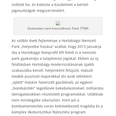
indított be, és kiélezte a küzdelmet a bérleti
jogosultságok megszerzéséért.
Zivatarban nem használható. Fotó: TTMA
Az utóbbi évek fejleménye a Hortobágyi Nemzeti
Park „helyzetbe hozása” azáltal, hogy 2013 januárja
óta a Hortobágyi Nonprofit Kft felett is a nemzeti
park gyakorolja a tulajdonosi jogokat. Ebben az új
felállásban Hortobágy modernizálásának újabb
szakaszába került: helyenként felújuló, másutt
tovább pusztuló majorokkal (és azok időnként
„ejtett” máskor favorizált gazdáival), az egykori
„bombázótér” legelőinek bekebelezésével, milliárdos
támogatásokban részesített programokkal. Utóbbiak
nem mindegyike sikersztori, mint azt a
bombamentesítés során bekövetkezett tragédia és a
komplex ökoturisztikai fejlesztési program