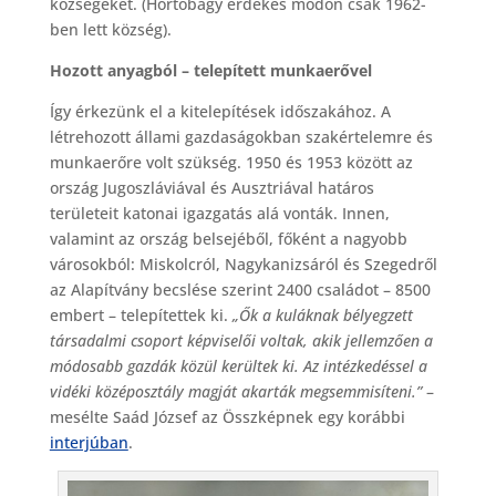
községeket. (Hortobágy érdekes módon csak 1962-
ben lett község).
Hozott anyagból – telepített munkaerővel
Így érkezünk el a kitelepítések időszakához. A
létrehozott állami gazdaságokban szakértelemre és
munkaerőre volt szükség. 1950 és 1953 között az
ország Jugoszláviával és Ausztriával határos
területeit katonai igazgatás alá vonták. Innen,
valamint az ország belsejéből, főként a nagyobb
városokból: Miskolcról, Nagykanizsáról és Szegedről
az Alapítvány becslése szerint 2400 családot – 8500
embert – telepítettek ki.
„Ők a kuláknak bélyegzett
társadalmi csoport képviselői voltak, akik jellemzően a
módosabb gazdák közül kerültek ki. Az intézkedéssel a
vidéki középosztály magját akarták megsemmisíteni.”
–
mesélte Saád József az Összképnek egy korábbi
interjúban
.