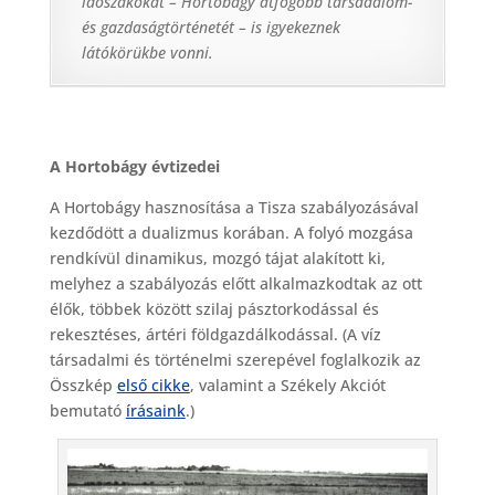
időszakokat – Hortobágy átfogóbb társadalom-
és gazdaságtörténetét – is igyekeznek
látókörükbe vonni.
A Hortobágy évtizedei
A Hortobágy hasznosítása a Tisza szabályozásával
kezdődött a dualizmus korában. A folyó mozgása
rendkívül dinamikus, mozgó tájat alakított ki,
melyhez a szabályozás előtt alkalmazkodtak az ott
élők, többek között szilaj pásztorkodással és
rekesztéses, ártéri földgazdálkodással. (A víz
társadalmi és történelmi szerepével foglalkozik az
Összkép
első cikke
, valamint a Székely Akciót
bemutató
írásaink
.)